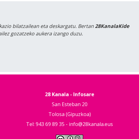
kazio bilatzailean eta deskargatu. Bertan
28KanalaKide
tailez gozatzeko aukera izango duzu.
28 Kanala - Infosare
San Esteban 20
Tolosa (Gipuzkoa)
Tel: 943 69 89 35 -
info@28kanala.eus