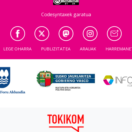
Codesyntaxek garatua
LEGE OHARRA
PUBLIZITATEA
ARAUAK
HARREMANE