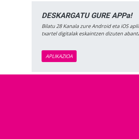
DESKARGATU GURE APPa!
Bilatu 28 Kanala zure Android eta iOS apli
txartel digitalak eskaintzen dizuten aban
APLIKAZIOA