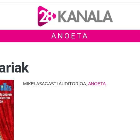
ANOETA
ariak
MIKELASAGASTI AUDITORIOA,
ANOETA