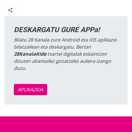
DESKARGATU GURE APPa!
Bilatu 28 Kanala zure Android eta iOS aplikazio
bilatzailean eta deskargatu. Bertan
28KanalaKide
txartel digitalak eskaintzen
dizuten abantailez gozatzeko aukera izango
duzu.
APLIKAZIOA