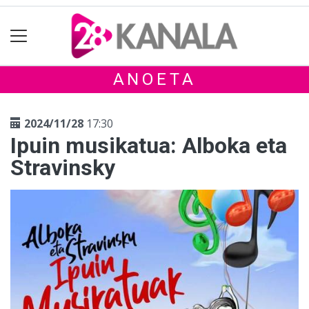
ANOETA
2024/11/28
17:30
Ipuin musikatua: Alboka eta
Stravinsky