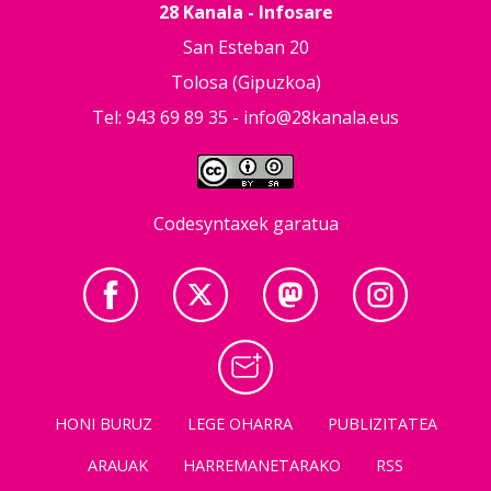
28 Kanala - Infosare
San Esteban 20
Tolosa (Gipuzkoa)
Tel: 943 69 89 35 -
info@28kanala.eus
Codesyntaxek garatua
HONI BURUZ
LEGE OHARRA
PUBLIZITATEA
ARAUAK
HARREMANETARAKO
RSS