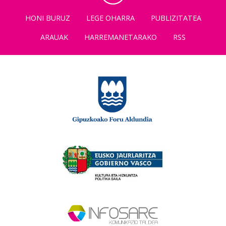
HONI BURUZ
LEGE OHARRA
PUBLIZITATEA
ARAUAK
HARREMANETARAKO
RSS