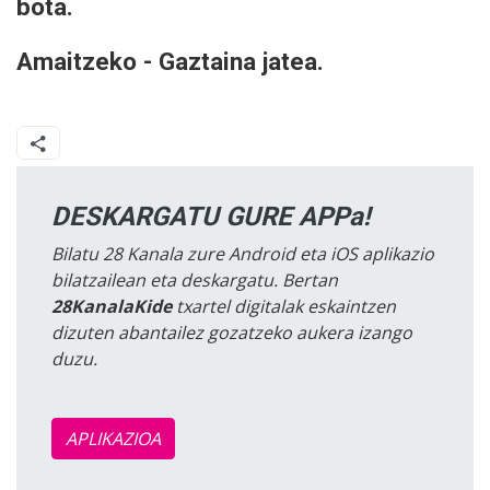
bota.
Amaitzeko - Gaztaina jatea.
DESKARGATU GURE APPa!
Bilatu 28 Kanala zure Android eta iOS aplikazio
bilatzailean eta deskargatu. Bertan
28KanalaKide
txartel digitalak eskaintzen
dizuten abantailez gozatzeko aukera izango
duzu.
APLIKAZIOA