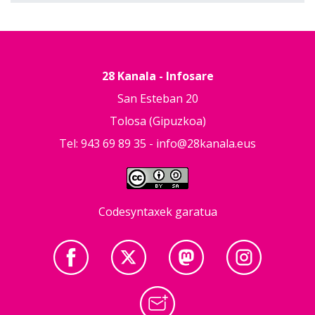
28 Kanala - Infosare
San Esteban 20
Tolosa (Gipuzkoa)
Tel: 943 69 89 35 -
info@28kanala.eus
Codesyntaxek garatua