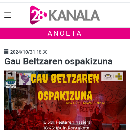
ANOETA
2024/10/31
18:30
Gau Beltzaren ospakizuna