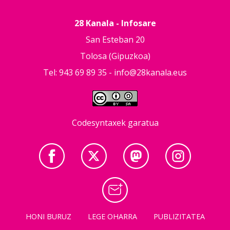
28 Kanala - Infosare
San Esteban 20
Tolosa (Gipuzkoa)
Tel: 943 69 89 35 -
info@28kanala.eus
Codesyntaxek garatua
HONI BURUZ
LEGE OHARRA
PUBLIZITATEA