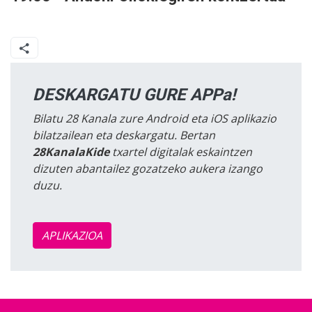
DESKARGATU GURE APPa!
Bilatu 28 Kanala zure Android eta iOS aplikazio
bilatzailean eta deskargatu. Bertan
28KanalaKide
txartel digitalak eskaintzen
dizuten abantailez gozatzeko aukera izango
duzu.
APLIKAZIOA