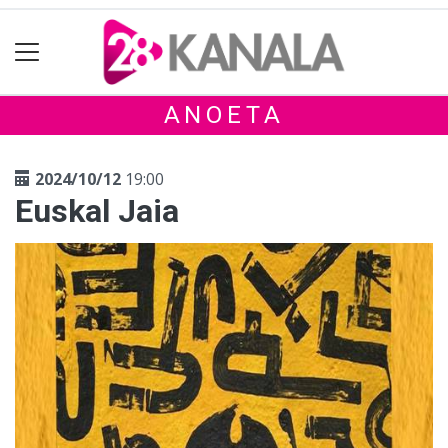
ANOETA
2024/10/12
19:00
Euskal Jaia