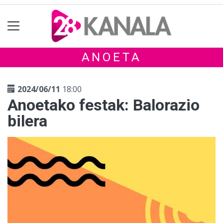
ANOETA
2024/06/11
18:00
Anoetako festak: Balorazio
bilera