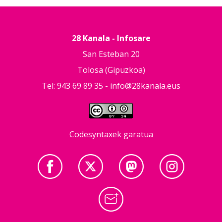
28 Kanala - Infosare
San Esteban 20
Tolosa (Gipuzkoa)
Tel: 943 69 89 35 -
info@28kanala.eus
Codesyntaxek garatua