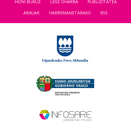
HONI BURUZ
LEGE OHARRA
PUBLIZITATEA
ARAUAK
HARREMANETARAKO
RSS