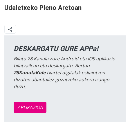
Udaletxeko Pleno Aretoan
DESKARGATU GURE APPa!
Bilatu 28 Kanala zure Android eta iOS aplikazio
bilatzailean eta deskargatu. Bertan
28KanalaKide
txartel digitalak eskaintzen
dizuten abantailez gozatzeko aukera izango
duzu.
APLIKAZIOA