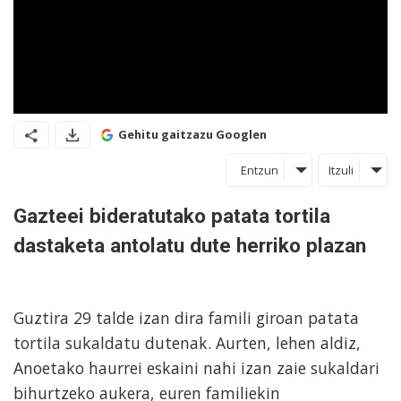
Gehitu gaitzazu Googlen
Entzun
Itzuli
Gazteei bideratutako patata tortila
dastaketa antolatu dute herriko plazan
Guztira 29 talde izan dira famili giroan patata
tortila sukaldatu dutenak. Aurten, lehen aldiz,
Anoetako haurrei eskaini nahi izan zaie sukaldari
bihurtzeko aukera, euren familiekin