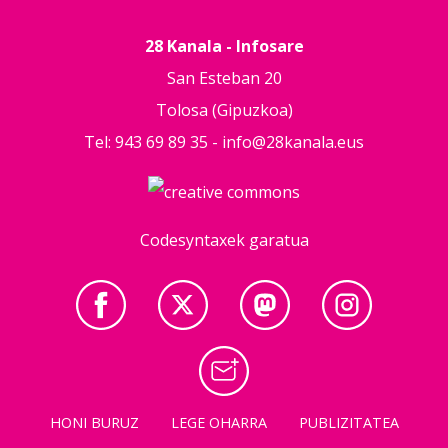
28 Kanala - Infosare
San Esteban 20
Tolosa (Gipuzkoa)
Tel: 943 69 89 35 -
info@28kanala.eus
Codesyntaxek garatua
HONI BURUZ
LEGE OHARRA
PUBLIZITATEA