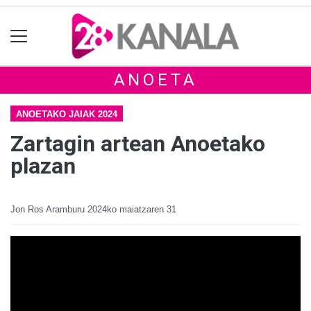
ANOETA
ANOETAKO JAIAK 2024
Zartagin artean Anoetako
plazan
Jon Ros Aramburu
2024ko maiatzaren 31