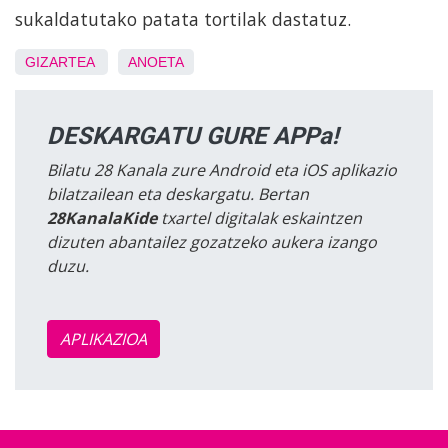
sukaldatutako patata tortilak dastatuz.
GIZARTEA
ANOETA
DESKARGATU GURE APPa!
Bilatu 28 Kanala zure Android eta iOS aplikazio
bilatzailean eta deskargatu. Bertan
28KanalaKide
txartel digitalak eskaintzen
dizuten abantailez gozatzeko aukera izango
duzu.
APLIKAZIOA