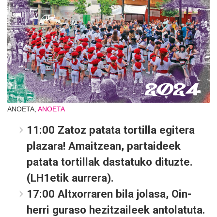
ANOETA,
ANOETA
11:00
Zatoz patata tortilla egitera
plazara! Amaitzean, partaideek
patata tortillak dastatuko dituzte.
(LH1etik aurrera).
17:00
Altxorraren bila jolasa, Oin-
herri guraso hezitzaileek antolatuta.