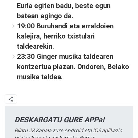
Euria egiten badu, beste egun
batean egingo da.
19:00
Buruhandi eta erraldoien
kalejira, herriko txistulari
taldearekin.
23:30
Ginger musika taldearen
kontzertua plazan. Ondoren, Belako
musika taldea.
DESKARGATU GURE APPa!
Bilatu 28 Kanala zure Android eta iOS aplikazio
bilatzailean eta deskargatu. Bertan