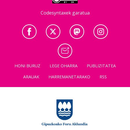
Codesyntaxek garatua
HONI BURUZ
LEGE OHARRA
PUBLIZITATEA
ARAUAK
HARREMANETARAKO
RSS