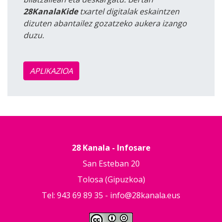
28KanalaKide
txartel digitalak eskaintzen
dizuten abantailez gozatzeko aukera izango
duzu.
APLIKAZIOA
28 Kanala - Infosare
San Esteban 20
Tolosa (Gipuzkoa)
Tel: 943 69 89 35 -
info@28kanala.eus