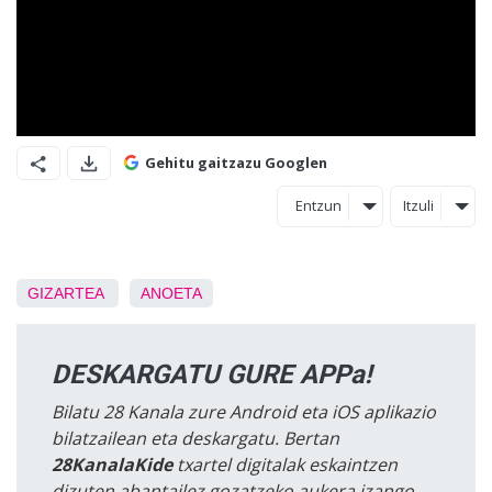
Gehitu gaitzazu Googlen
Entzun
Itzuli
GIZARTEA
ANOETA
DESKARGATU GURE APPa!
Bilatu 28 Kanala zure Android eta iOS aplikazio
bilatzailean eta deskargatu. Bertan
28KanalaKide
txartel digitalak eskaintzen
dizuten abantailez gozatzeko aukera izango