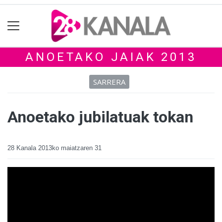
ANOETAKO JAIAK 2013
SARRERA
Anoetako jubilatuak tokan
28 Kanala
2013ko maiatzaren 31