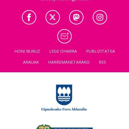
HONI BURUZ
LEGE OHARRA
PUBLIZITATEA
ARAUAK
HARREMANETARAKO
RSS