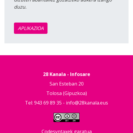
duzu.
APLIKAZIOA
28 Kanala - Infosare
San Esteban 20
Tolosa (Gipuzkoa)
Tel: 943 69 89 35 -
info@28kanala.eus
Codesyntaxek garatua