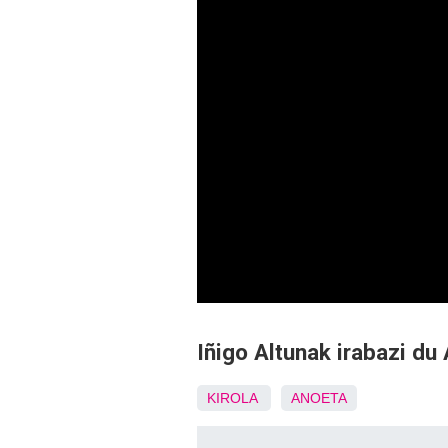
Iñigo Altunak irabazi du
KIROLA
ANOETA