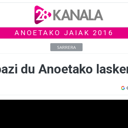
ANOETAKO JAIAK 2016
SARRERA
bazi du Anoetako laske