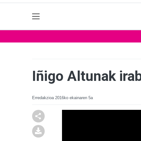
Iñigo Altunak ira
Erredakzioa
2016ko ekainaren 5a