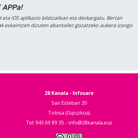
 APPa!
 eta iOS aplikazio bilatzailean eta deskargatu. Bertan
lak eskaintzen dizuten abantailez gozatzeko aukera izango
28 Kanala - Infosare
San Esteban 20
Tolosa (Gipuzkoa)
Tel: 943 69 89 35 -
info@28kanala.eus