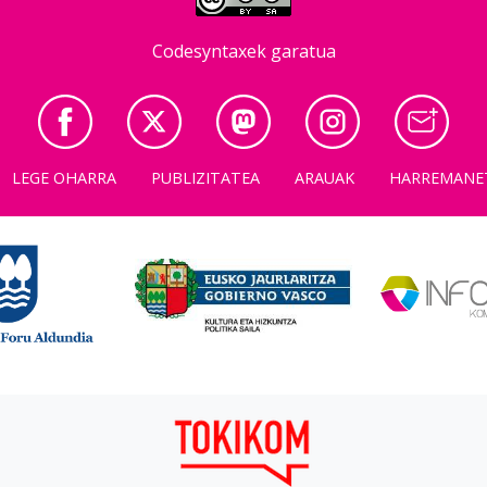
Codesyntaxek garatua
LEGE OHARRA
PUBLIZITATEA
ARAUAK
HARREMANE