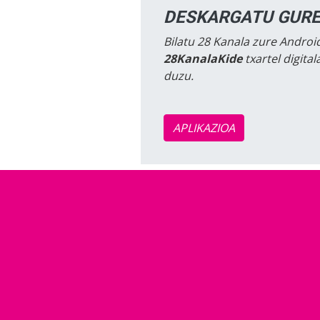
DESKARGATU GURE
Bilatu 28 Kanala zure Android
28KanalaKide
txartel digita
duzu.
APLIKAZIOA