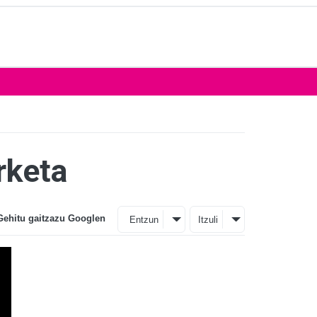
rketa
Gehitu gaitzazu Googlen
Entzun
Itzuli