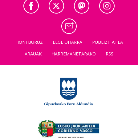
HONI BURUZ
LEGE OHARRA
PUBLIZITATEA
ARAUAK
HARREMANETARAKO
RSS