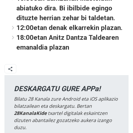
abiatuko dira. Bi ibilbide egingo
dituzte herrian zehar bi taldetan.
12:00etan denak elkarrekin plazan.
18:00etan Anitz Dantza Taldearen
emanaldia plazan
DESKARGATU GURE APPa!
Bilatu 28 Kanala zure Android eta iOS aplikazio
bilatzailean eta deskargatu. Bertan
28KanalaKide
txartel digitalak eskaintzen
dizuten abantailez gozatzeko aukera izango
duzu.