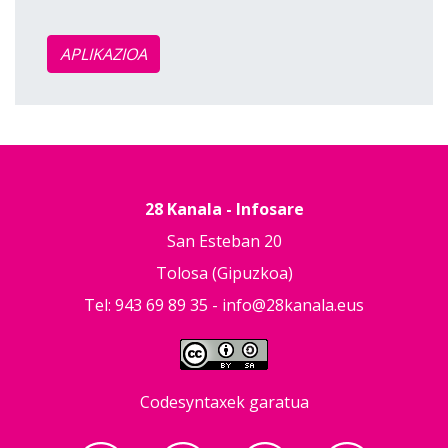
APLIKAZIOA
28 Kanala - Infosare
San Esteban 20
Tolosa (Gipuzkoa)
Tel: 943 69 89 35 -
info@28kanala.eus
Codesyntaxek garatua