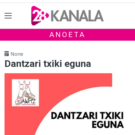
ANOETA
None
Dantzari txiki eguna