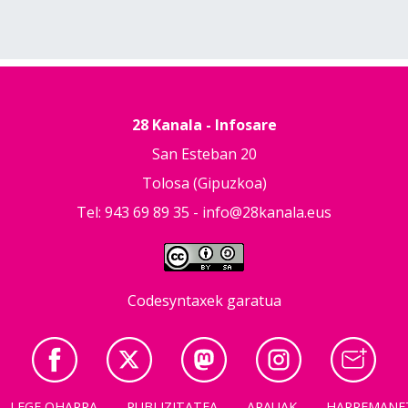
28 Kanala - Infosare
San Esteban 20
Tolosa (Gipuzkoa)
Tel: 943 69 89 35 -
info@28kanala.eus
Codesyntaxek garatua
LEGE OHARRA
PUBLIZITATEA
ARAUAK
HARREMANE