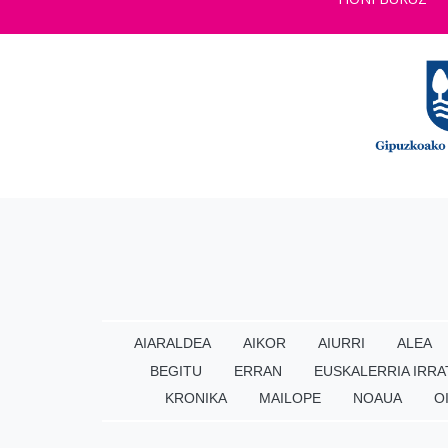
AIARALDEA
AIKOR
AIURRI
ALEA
BEGITU
ERRAN
EUSKALERRIA IRRA
KRONIKA
MAILOPE
NOAUA
O