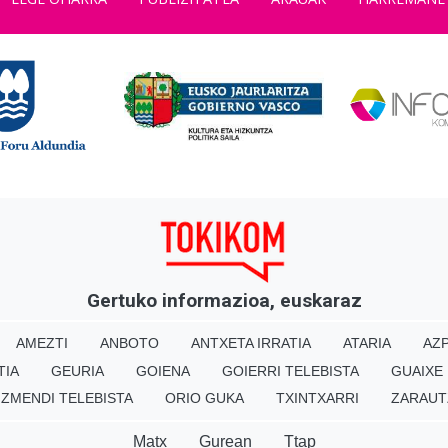
Gertuko informazioa, euskaraz
AMEZTI
ANBOTO
ANTXETA IRRATIA
ATARIA
AZP
TIA
GEURIA
GOIENA
GOIERRI TELEBISTA
GUAIXE
IZMENDI TELEBISTA
ORIO GUKA
TXINTXARRI
ZARAUT
Matx
Gurean
Ttap