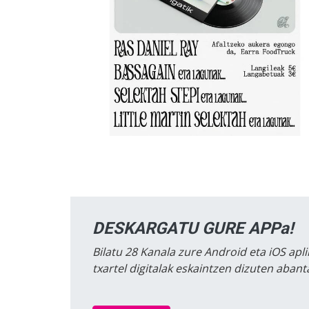
DESKARGATU GURE APPa!
Bilatu 28 Kanala zure Android eta iOS apli
txartel digitalak eskaintzen dizuten aban