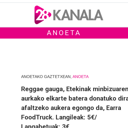
ANOETA
ANOETAKO GAZTETXEAN,
ANOETA
Reggae gauga, Etekinak minbizuare
aurkako elkarte batera donatuko dira
afaltzeko aukera egongo da, Earra
FoodTruck. Langileak: 5€/
Langabetuak: 3€