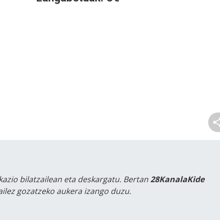
kazio bilatzailean eta deskargatu. Bertan
28KanalaKide
tailez gozatzeko aukera izango duzu.