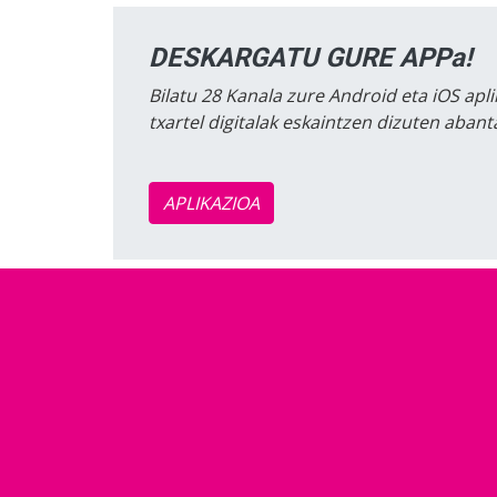
DESKARGATU GURE APPa!
Bilatu 28 Kanala zure Android eta iOS apli
txartel digitalak eskaintzen dizuten aban
APLIKAZIOA