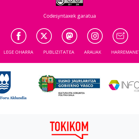
Codesyntaxek garatua
LEGE OHARRA
PUBLIZITATEA
ARAUAK
HARREMANE