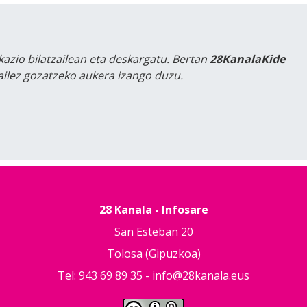
kazio bilatzailean eta deskargatu. Bertan
28KanalaKide
tailez gozatzeko aukera izango duzu.
28 Kanala - Infosare
San Esteban 20
Tolosa (Gipuzkoa)
Tel: 943 69 89 35 -
info@28kanala.eus