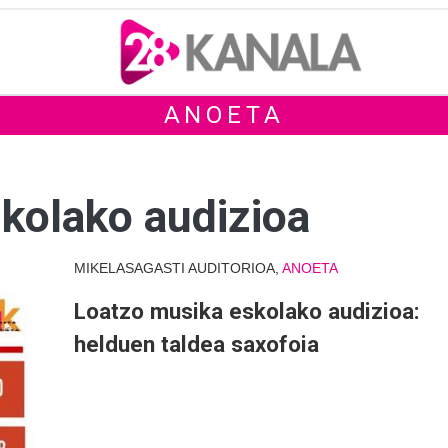
ANOETA
kolako audizioa
MIKELASAGASTI AUDITORIOA,
ANOETA
Loatzo musika eskolako audizioa:
helduen taldea saxofoia