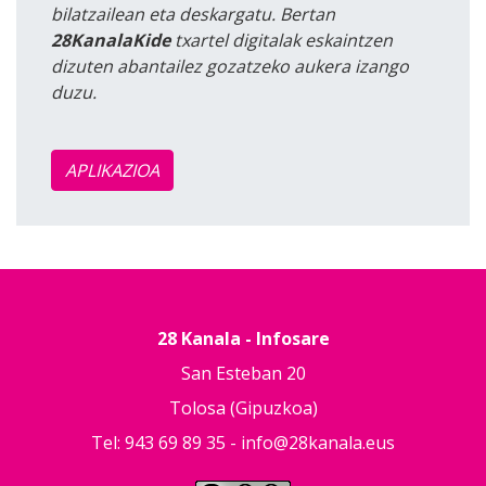
bilatzailean eta deskargatu. Bertan
28KanalaKide
txartel digitalak eskaintzen
dizuten abantailez gozatzeko aukera izango
duzu.
APLIKAZIOA
28 Kanala - Infosare
San Esteban 20
Tolosa (Gipuzkoa)
Tel: 943 69 89 35 -
info@28kanala.eus