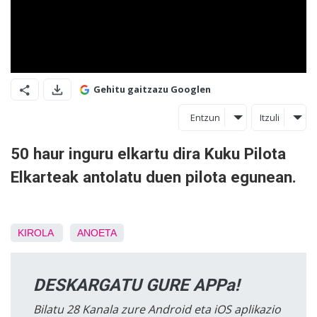
Gehitu gaitzazu Googlen
Entzun
Itzuli
50 haur inguru elkartu dira Kuku Pilota
Elkarteak antolatu duen pilota egunean.
KIROLA
ANOETA
DESKARGATU GURE APPa!
Bilatu 28 Kanala zure Android eta iOS aplikazio