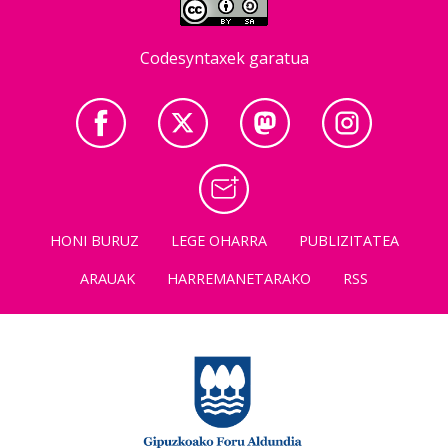
Codesyntaxek garatua
HONI BURUZ
LEGE OHARRA
PUBLIZITATEA
ARAUAK
HARREMANETARAKO
RSS