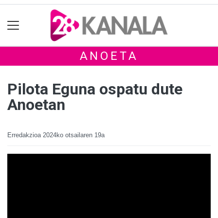
ANOETA
Pilota Eguna ospatu dute
Anoetan
Erredakzioa
2024ko otsailaren 19a