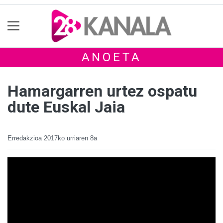
ANOETA
Hamargarren urtez ospatu
dute Euskal Jaia
Erredakzioa
2017ko urriaren 8a