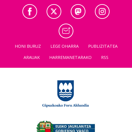
HONI BURUZ
LEGE OHARRA
PUBLIZITATEA
ARAUAK
HARREMANETARAKO
RSS