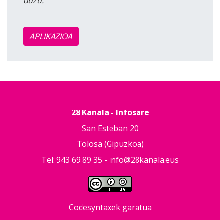
duzu.
APLIKAZIOA
28 Kanala - Infosare
San Esteban 20
Tolosa (Gipuzkoa)
Tel: 943 69 89 35 -
info@28kanala.eus
Codesyntaxek garatua