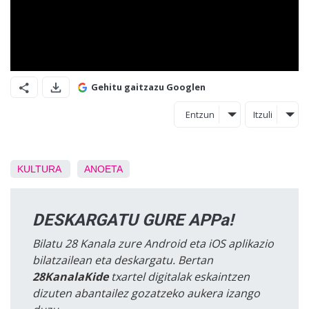
Gehitu gaitzazu Googlen
Entzun
Itzuli
KULTURA
ANOETA
DESKARGATU GURE APPa!
Bilatu 28 Kanala zure Android eta iOS aplikazio
bilatzailean eta deskargatu. Bertan
28KanalaKide
txartel digitalak eskaintzen
dizuten abantailez gozatzeko aukera izango