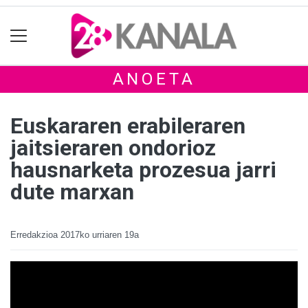
ANOETA
Euskararen erabileraren
jaitsieraren ondorioz
hausnarketa prozesua jarri
dute marxan
Erredakzioa
2017ko urriaren 19a