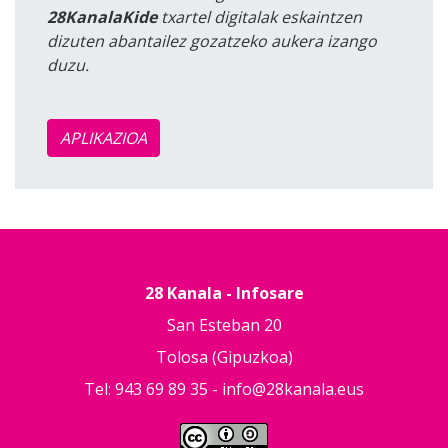
28KanalaKide
txartel digitalak eskaintzen
dizuten abantailez gozatzeko aukera izango
duzu.
APLIKAZIOA
28 Kanala - Infosare
San Esteban 20
Tolosa (Gipuzkoa)
Tel: 943 69 89 35 -
info@28kanala.eus