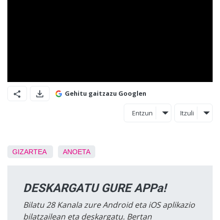
Gehitu gaitzazu Googlen
Entzun
Itzuli
GIZARTEA
ANOETA
DESKARGATU GURE APPa!
Bilatu 28 Kanala zure Android eta iOS aplikazio
bilatzailean eta deskargatu. Bertan