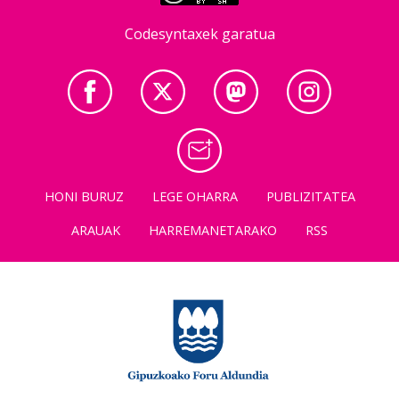
Codesyntaxek garatua
HONI BURUZ
LEGE OHARRA
PUBLIZITATEA
ARAUAK
HARREMANETARAKO
RSS