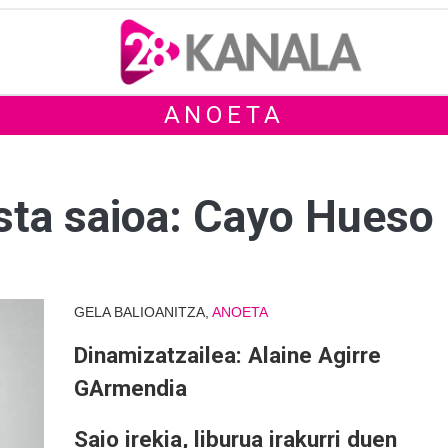
ANOETA
ista saioa: Cayo Hueso
GELA BALIOANITZA,
ANOETA
Dinamizatzailea: Alaine Agirre
GArmendia
Saio irekia, liburua irakurri duen