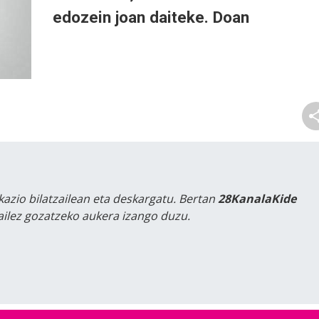
edozein joan daiteke. Doan
kazio bilatzailean eta deskargatu. Bertan
28KanalaKide
tailez gozatzeko aukera izango duzu.