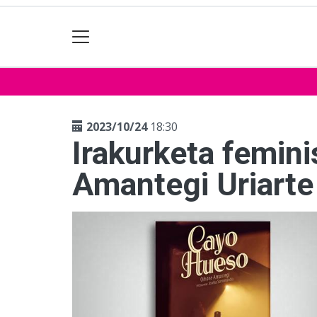
2023/10/24
18:30
Irakurketa femin
Amantegi Uriarte