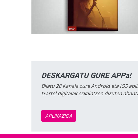
DESKARGATU GURE APPa!
Bilatu 28 Kanala zure Android eta iOS apli
txartel digitalak eskaintzen dizuten aban
APLIKAZIOA