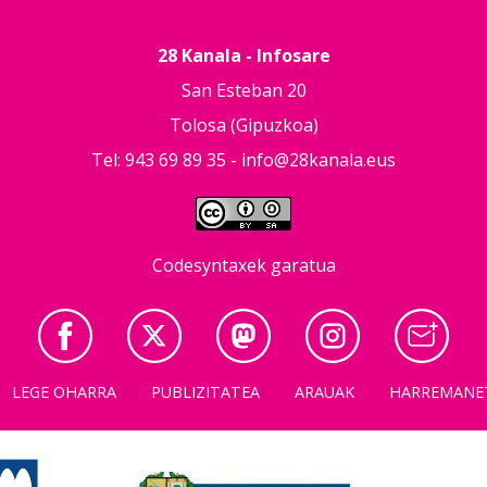
28 Kanala - Infosare
San Esteban 20
Tolosa (Gipuzkoa)
Tel: 943 69 89 35 -
info@28kanala.eus
Codesyntaxek garatua
LEGE OHARRA
PUBLIZITATEA
ARAUAK
HARREMANE