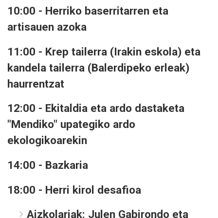
10:00 - Herriko baserritarren eta
artisauen azoka
11:00 - Krep tailerra (Irakin eskola) eta
kandela tailerra (Balerdipeko erleak)
haurrentzat
12:00 - Ekitaldia eta ardo dastaketa
"Mendiko" upategiko ardo
ekologikoarekin
14:00 - Bazkaria
18:00 - Herri kirol desafioa
Aizkolariak: Julen Gabirondo eta