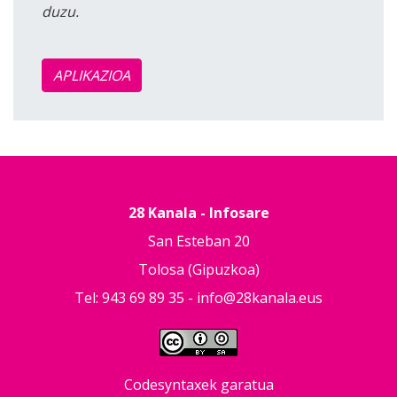
duzu.
APLIKAZIOA
28 Kanala - Infosare
San Esteban 20
Tolosa (Gipuzkoa)
Tel: 943 69 89 35 -
info@28kanala.eus
Codesyntaxek garatua