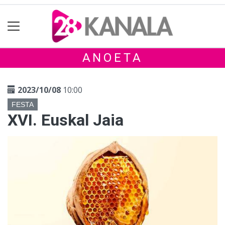
ANOETA
2023/10/08
10:00
FESTA
XVI. Euskal Jaia