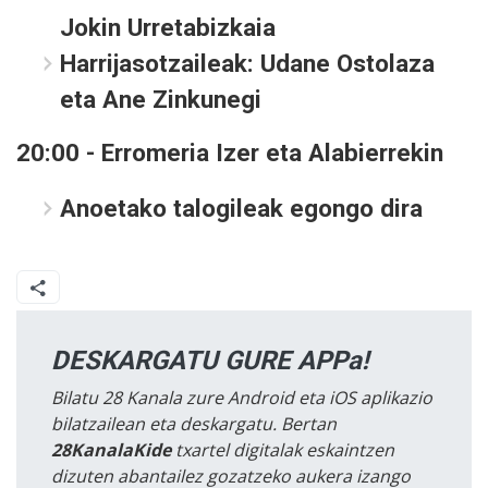
Jokin Urretabizkaia
Harrijasotzaileak: Udane Ostolaza
eta Ane Zinkunegi
20:00 - Erromeria Izer eta Alabierrekin
Anoetako talogileak egongo dira
DESKARGATU GURE APPa!
Bilatu 28 Kanala zure Android eta iOS aplikazio
bilatzailean eta deskargatu. Bertan
28KanalaKide
txartel digitalak eskaintzen
dizuten abantailez gozatzeko aukera izango