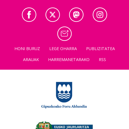
HONI BURUZ
LEGE OHARRA
PUBLIZITATEA
ARAUAK
HARREMANETARAKO
RSS