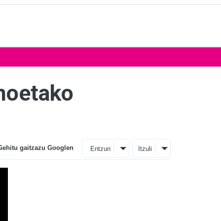
Anoetako
Gehitu gaitzazu Googlen
Entzun
Itzuli