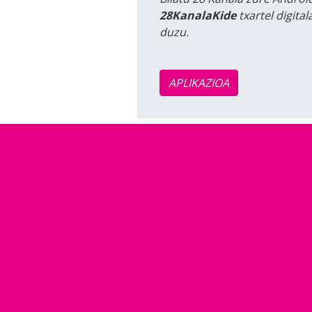
28KanalaKide
txartel digita
duzu.
APLIKAZIOA