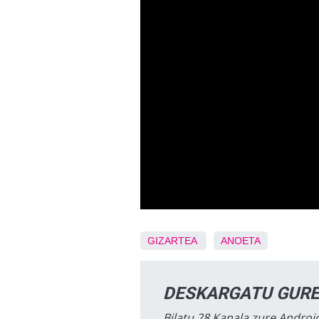
GIZARTEA
ANOETA
DESKARGATU GURE
Bilatu 28 Kanala zure Android