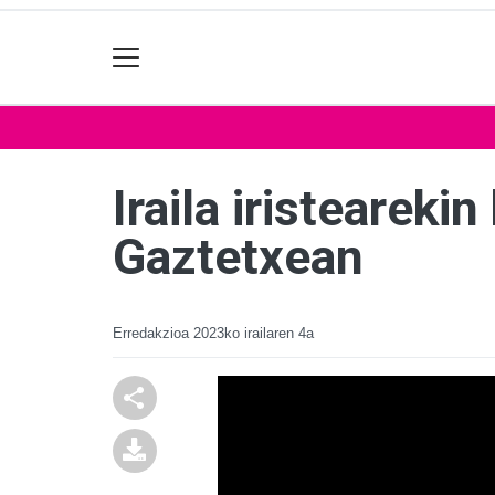
Iraila iristearek
Gaztetxean
Erredakzioa
2023ko irailaren 4a