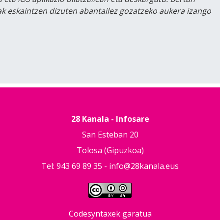
lak eskaintzen dizuten abantailez gozatzeko aukera izango
28 Kanala - Infosare
San Esteban 20
Tolosa (Gipuzkoa)
Tel: 943 69 89 35 -
info@28kanala.eus
Codesyntaxek garatua