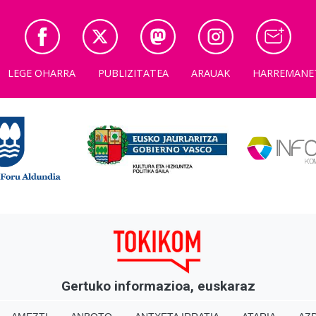
LEGE OHARRA
PUBLIZITATEA
ARAUAK
HARREMANE
Gertuko informazioa, euskaraz