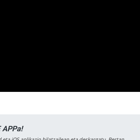
 APPa!
 eta iOS aplikazio bilatzailean eta deskargatu. Bertan