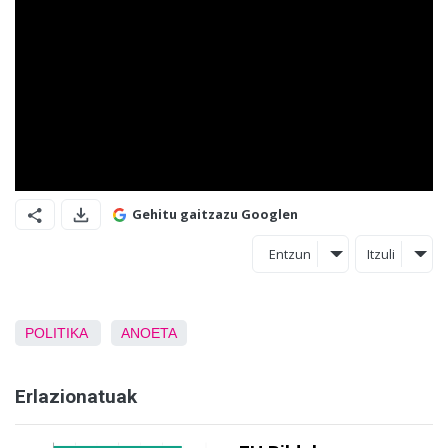
Gehitu gaitzazu Googlen
Entzun
Itzuli
POLITIKA
ANOETA
Erlazionatuak