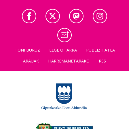
HONI BURUZ
LEGE OHARRA
PUBLIZITATEA
ARAUAK
HARREMANETARAKO
RSS