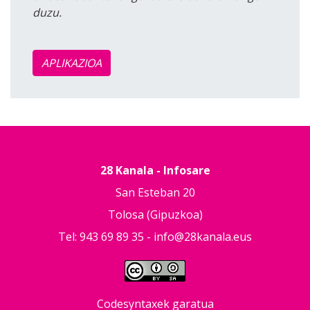
duzu.
APLIKAZIOA
28 Kanala - Infosare
San Esteban 20
Tolosa (Gipuzkoa)
Tel: 943 69 89 35 -
info@28kanala.eus
Codesyntaxek garatua