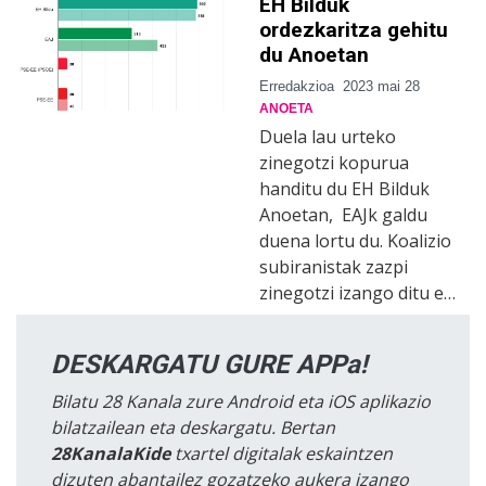
EH Bilduk
ordezkaritza gehitu
du Anoetan
Erredakzioa
2023 mai 28
ANOETA
Duela lau urteko
zinegotzi kopurua
handitu du EH Bilduk
Anoetan, EAJk galdu
duena lortu du. Koalizio
subiranistak zazpi
zinegotzi izango ditu e…
DESKARGATU GURE APPa!
Bilatu 28 Kanala zure Android eta iOS aplikazio
bilatzailean eta deskargatu. Bertan
28KanalaKide
txartel digitalak eskaintzen
dizuten abantailez gozatzeko aukera izango