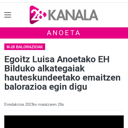
ANOETA
M-28 BALORAZIOAK
Egoitz Luisa Anoetako EH
Bilduko alkategaiak
hauteskundeetako emaitzen
balorazioa egin digu
Erredakzioa
2023ko maiatzaren 28a