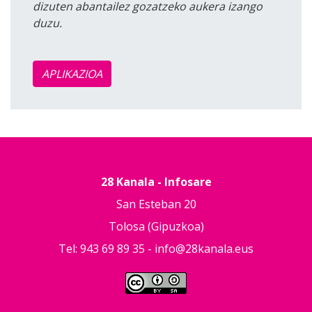
dizuten abantailez gozatzeko aukera izango
duzu.
APLIKAZIOA
28 Kanala - Infosare
San Esteban 20
Tolosa (Gipuzkoa)
Tel: 943 69 89 35 -
info@28kanala.eus