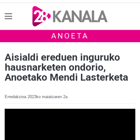
ANOETA
Aisialdi ereduen inguruko
hausnarketen ondorio,
Anoetako Mendi Lasterketa
Erredakzioa
2023ko maiatzaren 2a