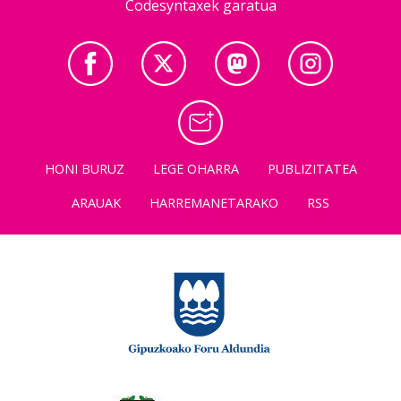
Codesyntaxek garatua
HONI BURUZ
LEGE OHARRA
PUBLIZITATEA
ARAUAK
HARREMANETARAKO
RSS