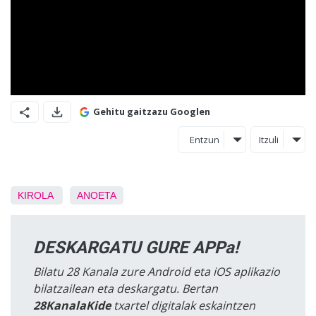
Gehitu gaitzazu Googlen
Entzun
Itzuli
KIROLA
ANOETA
DESKARGATU GURE APPa!
Bilatu 28 Kanala zure Android eta iOS aplikazio
bilatzailean eta deskargatu. Bertan
28KanalaKide
txartel digitalak eskaintzen