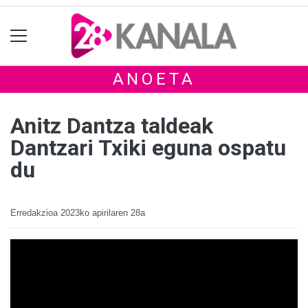
ANOETA
Anitz Dantza taldeak
Dantzari Txiki eguna ospatu
du
Erredakzioa
2023ko apirilaren 28a