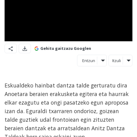
Gehitu gaitzazu Googlen
Entzun
Itzuli
Eskualdeko hainbat dantza talde gerturatu dira
Anoetara beraien erakusketa egitera eta haurrak
elkar ezagutu eta ongi pasatzeko egun aproposa
izan da. Eguraldi txarraren ondorioz, goizean
talde guztiek udal frontoiean egin zituzten
beraien dantzak eta arratsaldean Anitz Dantza
Taldeak bere saioa eskaini zuen.