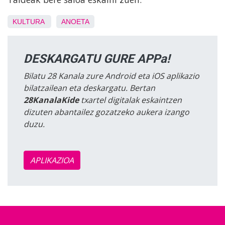
KULTURA
ANOETA
DESKARGATU GURE APPa!
Bilatu 28 Kanala zure Android eta iOS aplikazio
bilatzailean eta deskargatu. Bertan
28KanalaKide
txartel digitalak eskaintzen
dizuten abantailez gozatzeko aukera izango
duzu.
APLIKAZIOA