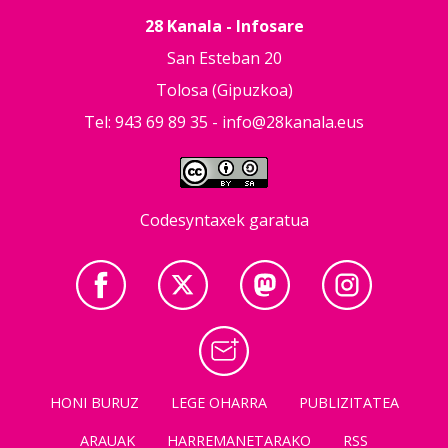
28 Kanala - Infosare
San Esteban 20
Tolosa (Gipuzkoa)
Tel: 943 69 89 35 -
info@28kanala.eus
Codesyntaxek garatua
HONI BURUZ
LEGE OHARRA
PUBLIZITATEA
ARAUAK
HARREMANETARAKO
RSS