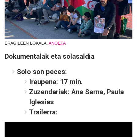
ERAGILEEN LOKALA,
ANOETA
Dokumentalak eta solasaldia
Solo son peces:
Iraupena: 17 min.
Zuzendariak: Ana Serna, Paula
Iglesias
Trailerra: