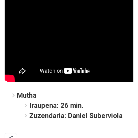
Mutha
Iraupena: 26 min.
Zuzendaria: Daniel Suberviola