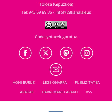
Tolosa (Gipuzkoa)
Tel: 943 69 89 35 -
info@28kanala.eus
Codesyntaxek garatua
HONI BURUZ
LEGE OHARRA
PUBLIZITATEA
ARAUAK
HARREMANETARAKO
RSS