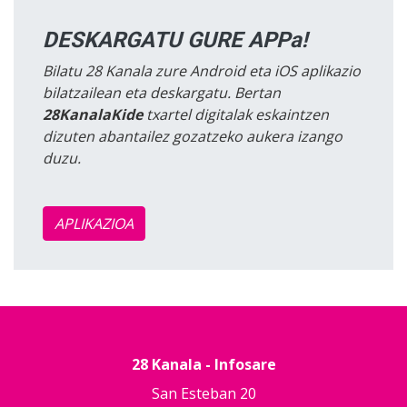
DESKARGATU GURE APPa!
Bilatu 28 Kanala zure Android eta iOS aplikazio
bilatzailean eta deskargatu. Bertan
28KanalaKide
txartel digitalak eskaintzen
dizuten abantailez gozatzeko aukera izango
duzu.
APLIKAZIOA
28 Kanala - Infosare
San Esteban 20