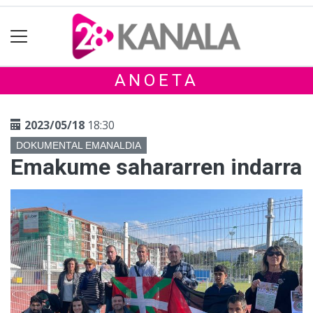
ANOETA
2023/05/18
18:30
DOKUMENTAL EMANALDIA
Emakume sahararren indarra