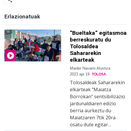
Erlazionatuak
“Bueltaka” egitasmoa
berreskuratu du
Tolosaldea
Sahararekin
elkarteak
Maider Navarro Alustiza
2023 api 19
TOLOSA
Tolosaldeak Sahararekin
elkarteak "Maiatza
Borrokan" sentsibilizazio
jardunaldiaren edizio
berria aurkeztu du
Maiatzaren 7tik 20ra
osatu dute egitar…