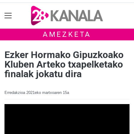
AMEZKETA
Ezker Hormako Gipuzkoako
Kluben Arteko txapelketako
finalak jokatu dira
Erredakzioa
2021eko martxoaren 15a