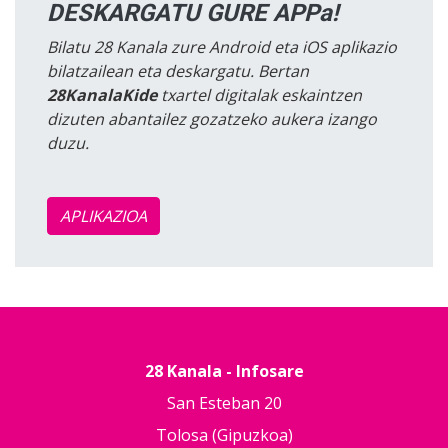
DESKARGATU GURE APPa!
Bilatu 28 Kanala zure Android eta iOS aplikazio
bilatzailean eta deskargatu. Bertan
28KanalaKide
txartel digitalak eskaintzen
dizuten abantailez gozatzeko aukera izango
duzu.
APLIKAZIOA
28 Kanala - Infosare
San Esteban 20
Tolosa (Gipuzkoa)