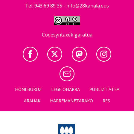
Tel: 943 69 89 35 -
info@28kanala.eus
Codesyntaxek garatua
HONI BURUZ
LEGE OHARRA
PUBLIZITATEA
ARAUAK
HARREMANETARAKO
RSS