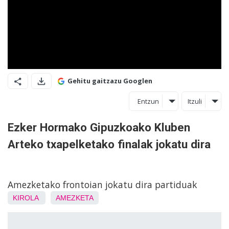
Gehitu gaitzazu Googlen
Entzun
Itzuli
Ezker Hormako Gipuzkoako Kluben
Arteko txapelketako finalak jokatu dira
Amezketako frontoian jokatu dira partiduak
KIROLA
AMEZKETA