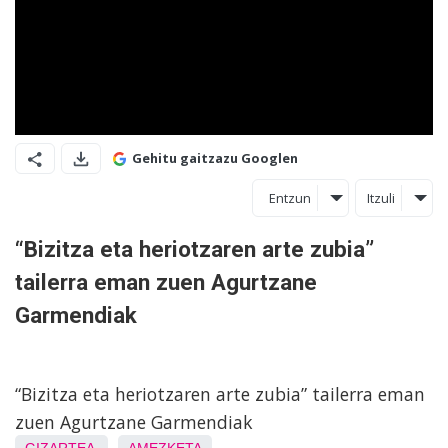
Gehitu gaitzazu Googlen
Entzun
Itzuli
“Bizitza eta heriotzaren arte zubia”
tailerra eman zuen Agurtzane
Garmendiak
“Bizitza eta heriotzaren arte zubia” tailerra eman
zuen Agurtzane Garmendiak