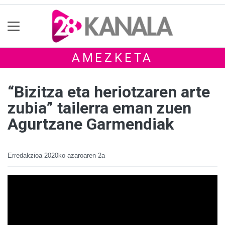
AMEZKETA
“Bizitza eta heriotzaren arte
zubia” tailerra eman zuen
Agurtzane Garmendiak
Erredakzioa
2020ko azaroaren 2a