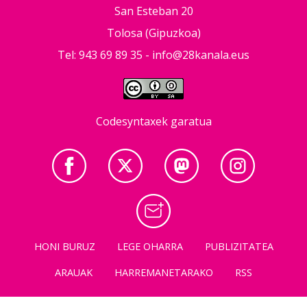
San Esteban 20
Tolosa (Gipuzkoa)
Tel: 943 69 89 35 -
info@28kanala.eus
Codesyntaxek garatua
HONI BURUZ
LEGE OHARRA
PUBLIZITATEA
ARAUAK
HARREMANETARAKO
RSS