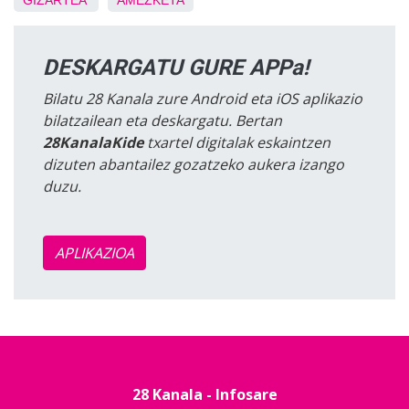
GIZARTEA
AMEZKETA
DESKARGATU GURE APPa!
Bilatu 28 Kanala zure Android eta iOS aplikazio
bilatzailean eta deskargatu. Bertan
28KanalaKide
txartel digitalak eskaintzen
dizuten abantailez gozatzeko aukera izango
duzu.
APLIKAZIOA
28 Kanala - Infosare