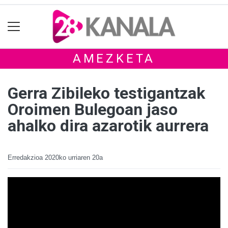
AMEZKETA
Gerra Zibileko testigantzak
Oroimen Bulegoan jaso
ahalko dira azarotik aurrera
Erredakzioa
2020ko urriaren 20a