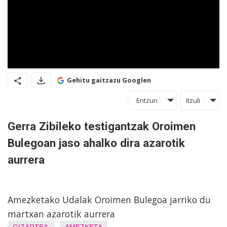
Gehitu gaitzazu Googlen
Entzun
Itzuli
Gerra Zibileko testigantzak Oroimen
Bulegoan jaso ahalko dira azarotik
aurrera
Amezketako Udalak Oroimen Bulegoa jarriko du
martxan azarotik aurrera