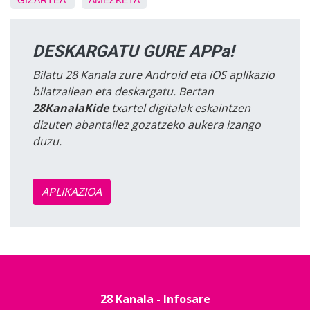
GIZARTEA
AMEZKETA
DESKARGATU GURE APPa!
Bilatu 28 Kanala zure Android eta iOS aplikazio
bilatzailean eta deskargatu. Bertan
28KanalaKide
txartel digitalak eskaintzen
dizuten abantailez gozatzeko aukera izango
duzu.
APLIKAZIOA
28 Kanala - Infosare