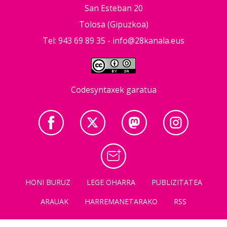
San Esteban 20
Tolosa (Gipuzkoa)
Tel: 943 69 89 35 -
info@28kanala.eus
Codesyntaxek garatua
HONI BURUZ
LEGE OHARRA
PUBLIZITATEA
ARAUAK
HARREMANETARAKO
RSS