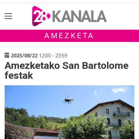
AMEZKETA
2025/08/22
12:00 - 23:59
Amezketako San Bartolome
festak