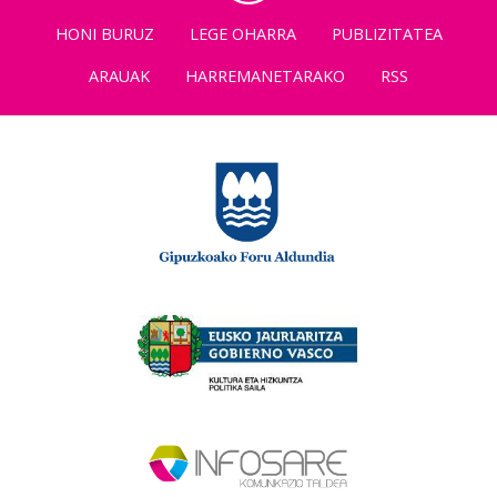
HONI BURUZ
LEGE OHARRA
PUBLIZITATEA
ARAUAK
HARREMANETARAKO
RSS