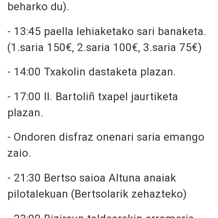
beharko du).
- ⁠13:45 paella lehiaketako sari banaketa.
(1.saria 150€, 2.saria 100€, 3.saria 75€)
- ⁠14:00 Txakolin dastaketa plazan.
- ⁠17:00 II. Bartoliñ txapel jaurtiketa
plazan.
- ⁠Ondoren disfraz onenari saria emango
zaio.
- ⁠21:30 Bertso saioa Altuna anaiak
pilotalekuan (Bertsolarik zehazteko)