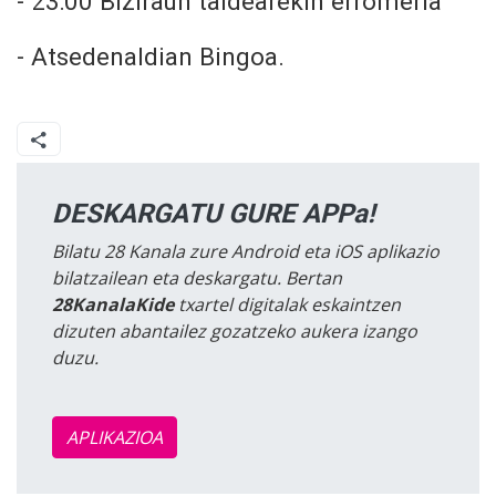
- ⁠23:00 Biziraun taldearekin erromeria
- ⁠Atsedenaldian Bingoa.
DESKARGATU GURE APPa!
Bilatu 28 Kanala zure Android eta iOS aplikazio
bilatzailean eta deskargatu. Bertan
28KanalaKide
txartel digitalak eskaintzen
dizuten abantailez gozatzeko aukera izango
duzu.
APLIKAZIOA