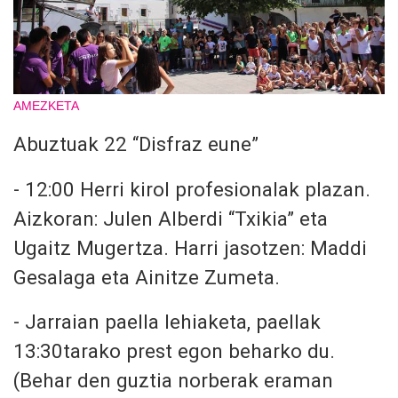
AMEZKETA
Abuztuak 22 “Disfraz eune”
- 12:00 Herri kirol profesionalak plazan.
Aizkoran: Julen Alberdi “Txikia” eta
Ugaitz Mugertza. Harri jasotzen: Maddi
Gesalaga eta Ainitze Zumeta.
- ⁠Jarraian paella lehiaketa, paellak
13:30tarako prest egon beharko du.
(Behar den guztia norberak eraman