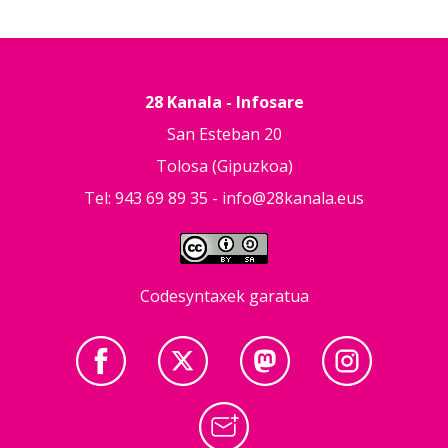
28 Kanala - Infosare
San Esteban 20
Tolosa (Gipuzkoa)
Tel: 943 69 89 35 -
info@28kanala.eus
Codesyntaxek garatua