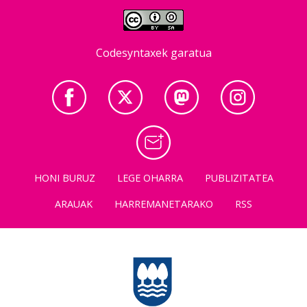
Codesyntaxek garatua
HONI BURUZ
LEGE OHARRA
PUBLIZITATEA
ARAUAK
HARREMANETARAKO
RSS