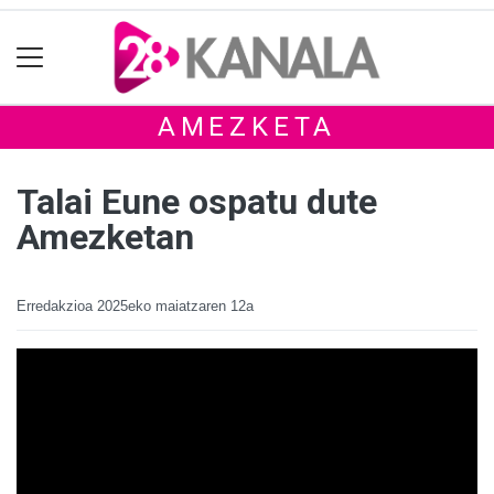
AMEZKETA
Talai Eune ospatu dute
Amezketan
Erredakzioa
2025eko maiatzaren 12a