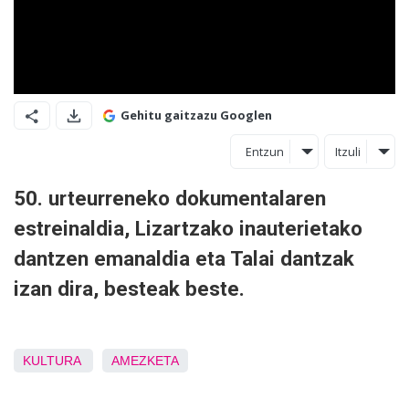
Gehitu gaitzazu Googlen
Entzun
Itzuli
50. urteurreneko dokumentalaren
estreinaldia, Lizartzako inauterietako
dantzen emanaldia eta Talai dantzak
izan dira, besteak beste.
KULTURA
AMEZKETA