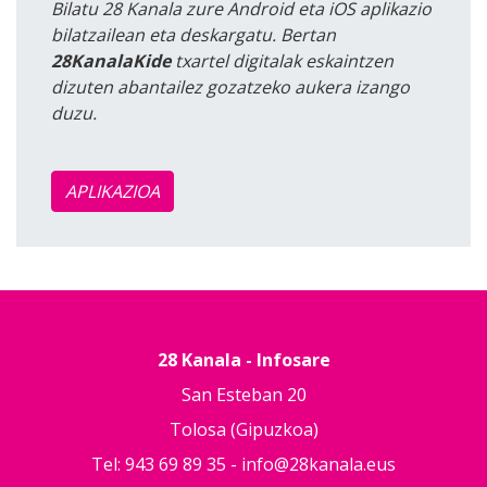
Bilatu 28 Kanala zure Android eta iOS aplikazio
bilatzailean eta deskargatu. Bertan
28KanalaKide
txartel digitalak eskaintzen
dizuten abantailez gozatzeko aukera izango
duzu.
APLIKAZIOA
28 Kanala - Infosare
San Esteban 20
Tolosa (Gipuzkoa)
Tel: 943 69 89 35 -
info@28kanala.eus