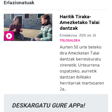
Erlazionatuak
Haritik Tiraka-
Amezketako Talai
dantzak
Erredakzioa
2025 ots 16
TOLOSALDEA
Aurten 50 urte beteko
dira Amezketan Talai
dantzak berreskuratu
zirenetik. Urteurrena
ospatzeko, aurretik
dantzan ibilitako
herritarrak martxoaren
2a…
DESKARGATU GURE APPa!