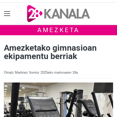
AMEZKETA
Amezketako gimnasioan
ekipamentu berriak
Oinatz Martinez Iturrioz
2025eko martxoaren 18a