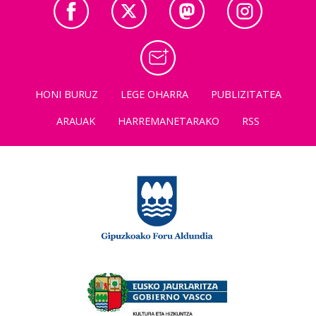
HONI BURUZ
LEGE OHARRA
PUBLIZITATEA
ARAUAK
HARREMANETARAKO
RSS