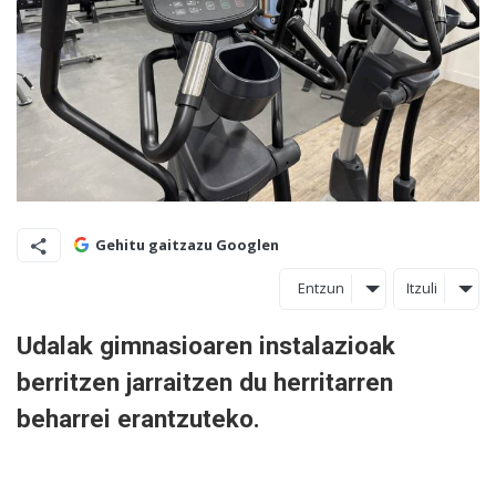
Gehitu gaitzazu Googlen
Entzun
Itzuli
Udalak gimnasioaren instalazioak
berritzen jarraitzen du herritarren
beharrei erantzuteko.