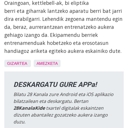
Oraingoan, kettlebell-ak, bi eliptika
berri eta giharrak lantzeko aparatu berri bat jarri
dira erabilgarri. Lehendik zegoena mantendu egin
da, beraz, aurrerantzean entrenatzeko aukera
gehiago izango da. Ekipamendu berriek
entrenamenduak hobetzeko eta erosotasun
handiagoz ariketa egiteko aukera eskainiko dute.
GIZARTEA
AMEZKETA
DESKARGATU GURE APPa!
Bilatu 28 Kanala zure Android eta iOS aplikazio
bilatzailean eta deskargatu. Bertan
28KanalaKide
txartel digitalak eskaintzen
dizuten abantailez gozatzeko aukera izango
duzu.