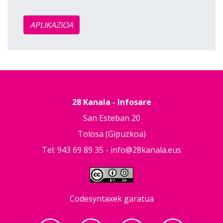
APLIKAZIOA
28 Kanala - Infosare
San Esteban 20
Tolosa (Gipuzkoa)
Tel: 943 69 89 35 -
info@28kanala.eus
Codesyntaxek garatua