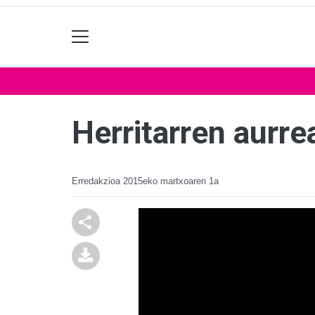
Herritarren aurre
Erredakzioa
2015eko martxoaren 1a