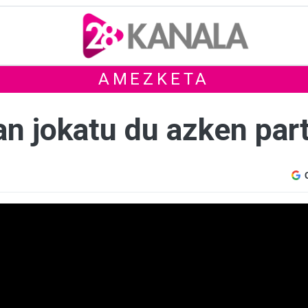
AMEZKETA
an jokatu du azken par