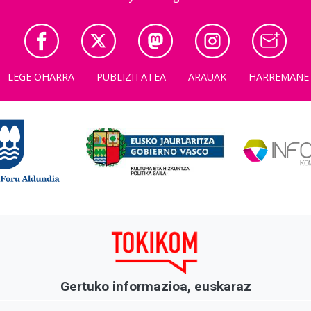
LEGE OHARRA
PUBLIZITATEA
ARAUAK
HARREMANE
Gertuko informazioa, euskaraz