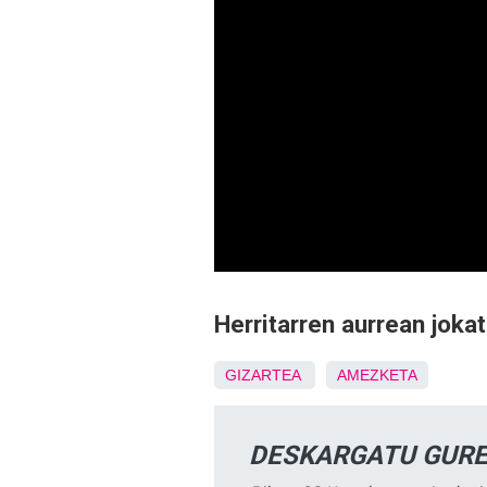
Herritarren aurrean joka
GIZARTEA
AMEZKETA
DESKARGATU GURE