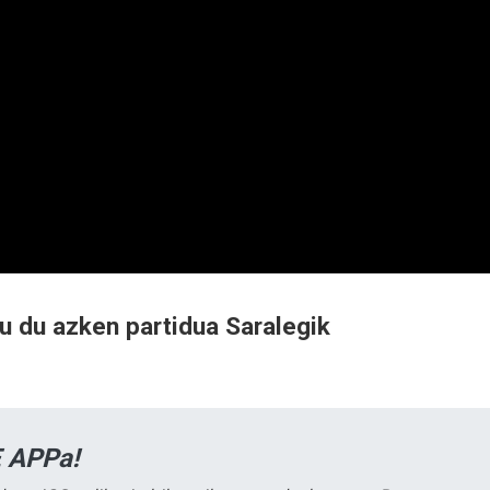
tu du azken partidua Saralegik
 APPa!