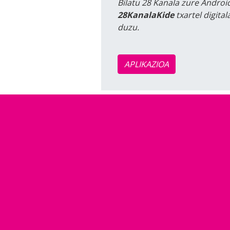
Bilatu 28 Kanala zure Android
28KanalaKide
txartel digita
duzu.
APLIKAZIOA