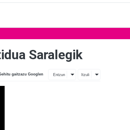
tidua Saralegik
Gehitu gaitzazu Googlen
Entzun
Itzuli