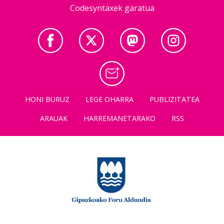
Codesyntaxek garatua
HONI BURUZ
LEGE OHARRA
PUBLIZITATEA
ARAUAK
HARREMANETARAKO
RSS