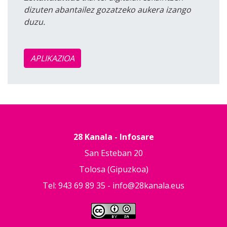
dizuten abantailez gozatzeko aukera izango
duzu.
APLIKAZIOA
28 Kanala - Infosare
San Esteban 20
Tolosa (Gipuzkoa)
Tel: 943 69 89 35 -
info@28kanala.eus