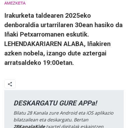
AMEZKETA
Irakurketa taldearen 2025eko
denboraldia urtarrilaren 30ean hasiko da
Iñaki Petxarromanen eskutik.
LEHENDAKARIAREN ALABA, Iñakiren
azken nobela, izango dute aztergai
arratsaldeko 19:00etan.
DESKARGATU GURE APPa!
Bilatu 28 Kanala zure Android eta iOS aplikazio
bilatzailean eta deskargatu. Bertan
28KanalaKide
txartel digitalak eskaintzen