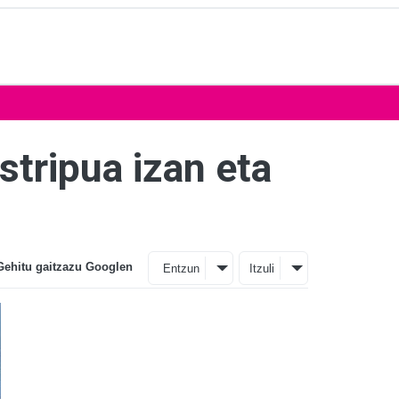
stripua izan eta
Gehitu gaitzazu Googlen
Entzun
Itzuli