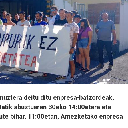
anuztera deitu ditu enpresa-batzordeak,
atik abuztuaren 30eko 14:00etara eta
ute bihar, 11:00etan, Amezketako enpresa