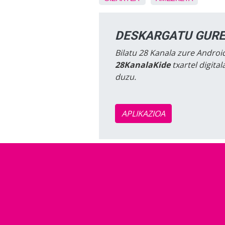
DESKARGATU GURE
Bilatu 28 Kanala zure Android
28KanalaKide
txartel digita
duzu.
APLIKAZIOA