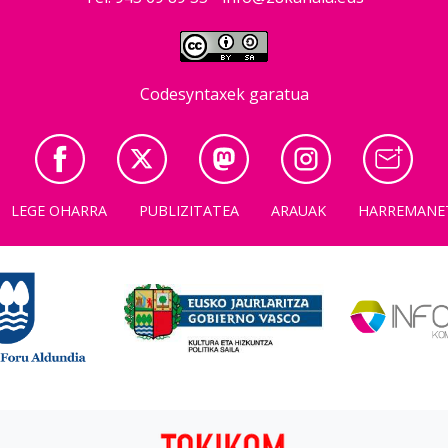
Codesyntaxek garatua
LEGE OHARRA
PUBLIZITATEA
ARAUAK
HARREMANE