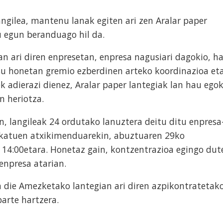
angilea, mantenu lanak egiten ari zen Aralar paper
au egun beranduago hil da.
n ari diren enpresetan, enpresa nagusiari dagokio, h
asu honetan gremio ezberdinen arteko koordinazioa et
adierazi dienez, Aralar paper lantegiak lan hau egok
n heriotza.
, langileak 24 ordutako lanuztera deitu ditu enpresa
ikatuen atxikimenduarekin, abuztuaren 29ko
 14:00etara. Honetaz gain, kontzentrazioa egingo dut
enpresa atarian.
n die Amezketako lantegian ari diren azpikontratetak
parte hartzera.