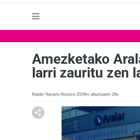
Amezketako Aralar
larri zauritu zen 
Maider Navarro Alustiza
2024ko abuztuaren 29a