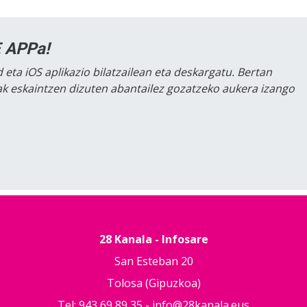
 APPa!
 eta iOS aplikazio bilatzailean eta deskargatu. Bertan
lak eskaintzen dizuten abantailez gozatzeko aukera izango
28 Kanala - Infosare
San Esteban 20
Tolosa (Gipuzkoa)
Tel: 943 69 89 35 -
info@28kanala.eus