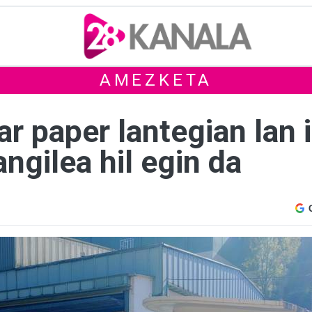
AMEZKETA
 paper lantegian lan i
langilea hil egin da