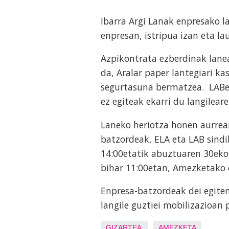
Ibarra Argi Lanak enpresako l
enpresan, istripua izan eta l
Azpikontrata ezberdinak lanea
da, Aralar paper lantegiari k
segurtasuna bermatzea. LABek 
ez egiteak ekarri du langileare
Laneko heriotza honen aurrean
batzordeak, ELA eta LAB sind
14:00etatik abuztuaren 30eko
bihar 11:00etan, Amezketako 
Enpresa-batzordeak dei egite
langile guztiei mobilizazioan 
GIZARTEA
AMEZKETA