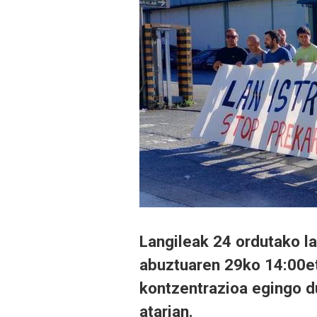
Langileak 24 ordutako l
abuztuaren 29ko 14:00et
kontzentrazioa egingo d
atarian.