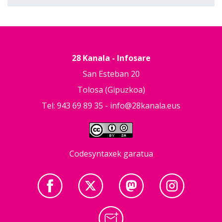
28 Kanala - Infosare
San Esteban 20
Tolosa (Gipuzkoa)
Tel: 943 69 89 35 -
info@28kanala.eus
Codesyntaxek garatua