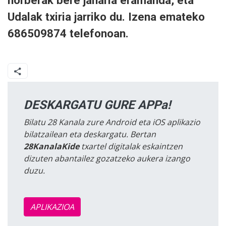
norberak bere janaria eramanda, eta
Udalak txiria jarriko du. Izena emateko
686509874 telefonoan.
DESKARGATU GURE APPa!
Bilatu 28 Kanala zure Android eta iOS aplikazio
bilatzailean eta deskargatu. Bertan
28KanalaKide
txartel digitalak eskaintzen
dizuten abantailez gozatzeko aukera izango
duzu.
APLIKAZIOA