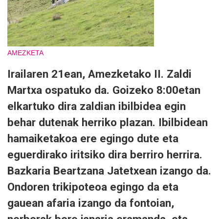
AMEZKETA
Irailaren 21ean, Amezketako II. Zaldi
Martxa ospatuko da. Goizeko 8:00etan
elkartuko dira zaldian ibilbidea egin
behar dutenak herriko plazan. Ibilbidean
hamaiketakoa ere egingo dute eta
eguerdirako iritsiko dira berriro herrira.
Bazkaria Beartzana Jatetxean izango da.
Ondoren trikipoteoa egingo da eta
gauean afaria izango da fontoian,