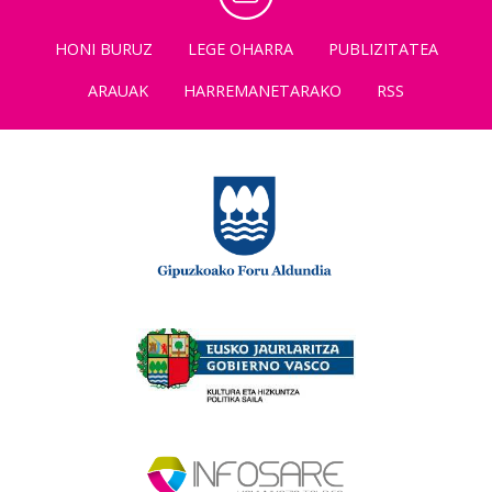
HONI BURUZ
LEGE OHARRA
PUBLIZITATEA
ARAUAK
HARREMANETARAKO
RSS