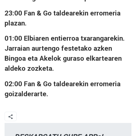
23:00 Fan & Go taldearekin erromeria
plazan.
01:00 Elbiaren entierroa txarangarekin.
Jarraian aurtengo festetako azken
Bingoa eta Akelok guraso elkartearen
aldeko zozketa.
02:00 Fan & Go taldearekin erromeria
goizalderarte.