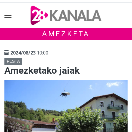
AMEZKETA
2024/08/23
10:00
FESTA
Amezketako jaiak