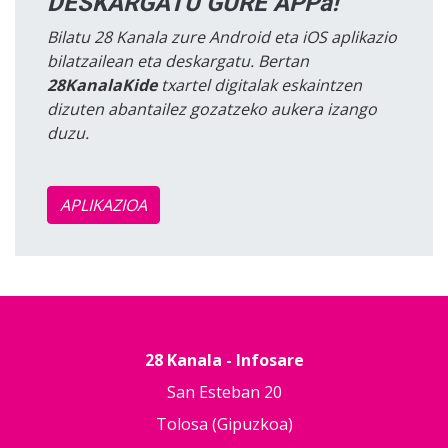
DESKARGATU GURE APPa!
Bilatu 28 Kanala zure Android eta iOS aplikazio
bilatzailean eta deskargatu. Bertan
28KanalaKide
txartel digitalak eskaintzen
dizuten abantailez gozatzeko aukera izango
duzu.
APLIKAZIOA
28 Kanala - Infosare
San Esteban 20
Tolosa (Gipuzkoa)