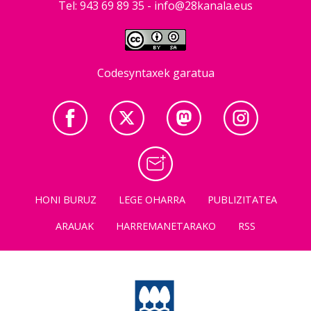
Tel: 943 69 89 35 -
info@28kanala.eus
Codesyntaxek garatua
HONI BURUZ
LEGE OHARRA
PUBLIZITATEA
ARAUAK
HARREMANETARAKO
RSS