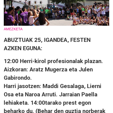
AMEZKETA
ABUZTUAK 25, IGANDEA, FESTEN
AZKEN EGUNA:
12:00 Herri-kirol profesionalak plazan.
Aizkoran: Aratz Mugerza eta Julen
Gabirondo.
Harri jasotzen: Maddi Gesalaga, Lierni
Osa eta Naroa Arruti. Jarraian Paella
lehiaketa. 14:00tarako prest egon
beharko du. (Behar den guztia norberak