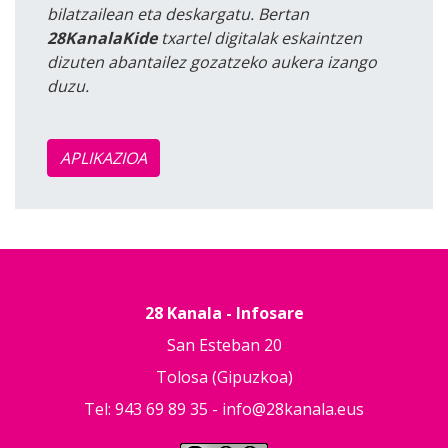
bilatzailean eta deskargatu. Bertan
28KanalaKide
txartel digitalak eskaintzen
dizuten abantailez gozatzeko aukera izango
duzu.
APLIKAZIOA
28 Kanala - Infosare
San Esteban 20
Tolosa (Gipuzkoa)
Tel: 943 69 89 35 -
info@28kanala.eus