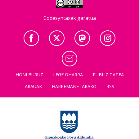
Codesyntaxek garatua
HONI BURUZ
LEGE OHARRA
PUBLIZITATEA
ARAUAK
HARREMANETARAKO
RSS