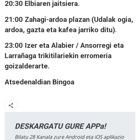
20:30 Elbiaren jaitsiera.
21:00 Zahagi-ardoa plazan (Udalak ogia,
ardoa, gazta eta kafea jarriko ditu).
23:00 Izer eta Alabier / Ansorregi eta
Larrañaga trikitilariekin erromeria
goizalderarte.
Atsedenaldian Bingoa
DESKARGATU GURE APPa!
Bilatu 28 Kanala zure Android eta iOS aplikazio