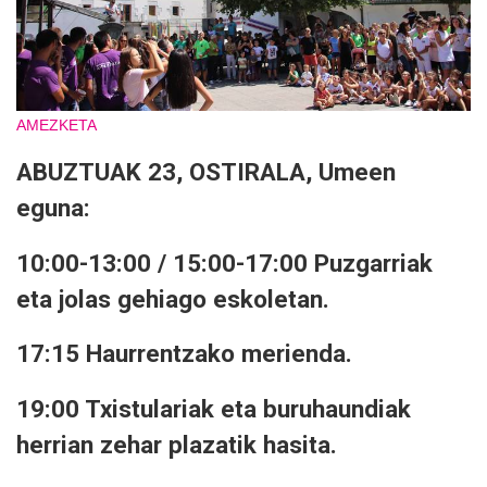
AMEZKETA
ABUZTUAK 23, OSTIRALA, Umeen
eguna:
10:00-13:00 / 15:00-17:00 Puzgarriak
eta jolas gehiago eskoletan.
17:15 Haurrentzako merienda.
19:00 Txistulariak eta buruhaundiak
herrian zehar plazatik hasita.