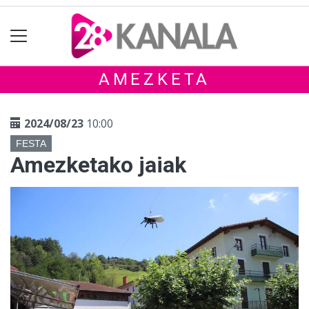
AMEZKETA
2024/08/23
10:00
FESTA
Amezketako jaiak