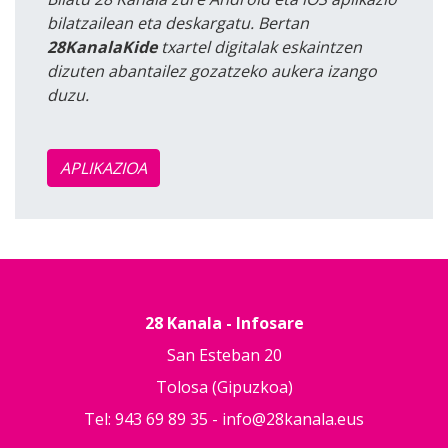
bilatzailean eta deskargatu. Bertan
28KanalaKide
txartel digitalak eskaintzen
dizuten abantailez gozatzeko aukera izango
duzu.
APLIKAZIOA
28 Kanala - Infosare
San Esteban 20
Tolosa (Gipuzkoa)
Tel: 943 69 89 35 -
info@28kanala.eus