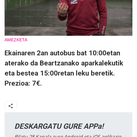
AMEZKETA
Ekainaren 2an autobus bat 10:00etan
aterako da Beartzanako aparkalekutik
eta bestea 15:00retan leku beretik.
Prezioa: 7€.
DESKARGATU GURE APPa!
Bilatu 28 Kanala zure Android eta iOS aplikazio