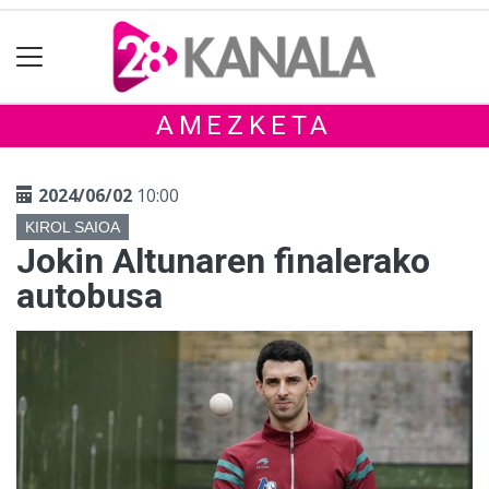
AMEZKETA
2024/06/02
10:00
KIROL SAIOA
Jokin Altunaren finalerako
autobusa