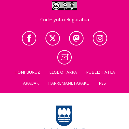
Codesyntaxek garatua
HONI BURUZ
LEGE OHARRA
PUBLIZITATEA
ARAUAK
HARREMANETARAKO
RSS