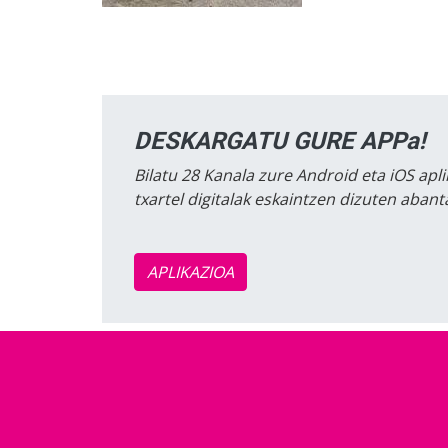
DESKARGATU GURE APPa!
Bilatu 28 Kanala zure Android eta iOS apli
txartel digitalak eskaintzen dizuten aban
APLIKAZIOA