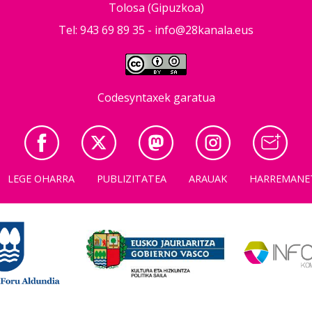
Tolosa (Gipuzkoa)
Tel: 943 69 89 35 -
info@28kanala.eus
Codesyntaxek garatua
LEGE OHARRA
PUBLIZITATEA
ARAUAK
HARREMANE