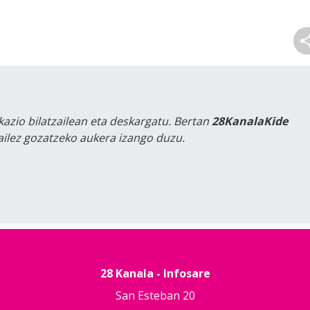
kazio bilatzailean eta deskargatu. Bertan
28KanalaKide
tailez gozatzeko aukera izango duzu.
28 Kanala - Infosare
San Esteban 20