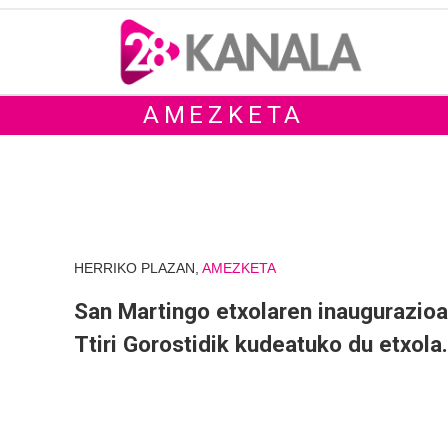
AMEZKETA
HERRIKO PLAZAN,
AMEZKETA
San Martingo etxolaren inaugurazioa
Ttiri Gorostidik kudeatuko du etxola.