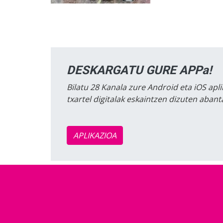
DESKARGATU GURE APPa!
Bilatu 28 Kanala zure Android eta iOS apli
txartel digitalak eskaintzen dizuten aban
APLIKAZIOA