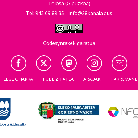
Tolosa (Gipuzkoa)
Tel: 943 69 89 35 -
info@28kanala.eus
Codesyntaxek garatua
LEGE OHARRA
PUBLIZITATEA
ARAUAK
HARREMANE