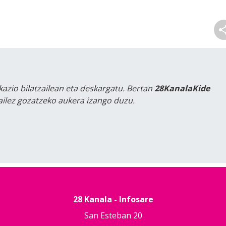
kazio bilatzailean eta deskargatu. Bertan
28KanalaKide
tailez gozatzeko aukera izango duzu.
28 Kanala - Infosare
San Esteban 20