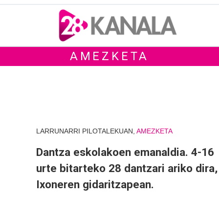
AMEZKETA
LARRUNARRI PILOTALEKUAN,
AMEZKETA
Dantza eskolakoen emanaldia. 4-16
urte bitarteko 28 dantzari ariko dira,
Ixoneren gidaritzapean.