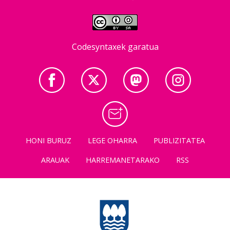
Codesyntaxek garatua
HONI BURUZ
LEGE OHARRA
PUBLIZITATEA
ARAUAK
HARREMANETARAKO
RSS