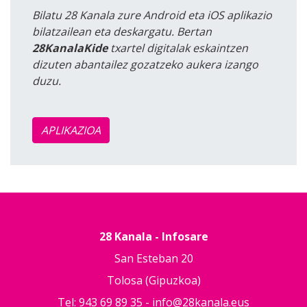
Bilatu 28 Kanala zure Android eta iOS aplikazio
bilatzailean eta deskargatu. Bertan
28KanalaKide
txartel digitalak eskaintzen
dizuten abantailez gozatzeko aukera izango
duzu.
APLIKAZIOA
28 Kanala - Infosare
San Esteban 20
Tolosa (Gipuzkoa)
Tel: 943 69 89 35 -
info@28kanala.eus