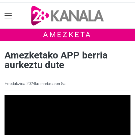
AMEZKETA
Amezketako APP berria
aurkeztu dute
Erredakzioa
2024ko martxoaren 8a