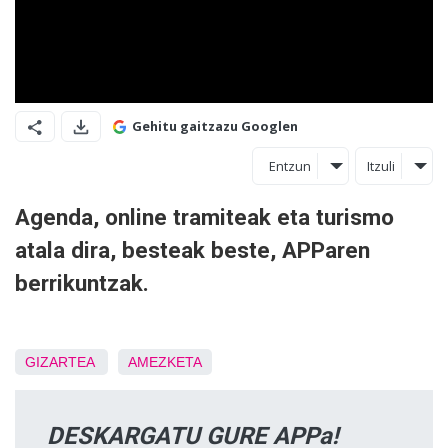
Gehitu gaitzazu Googlen
Entzun
Itzuli
Agenda, online tramiteak eta turismo
atala dira, besteak beste, APParen
berrikuntzak.
GIZARTEA
AMEZKETA
DESKARGATU GURE APPa!