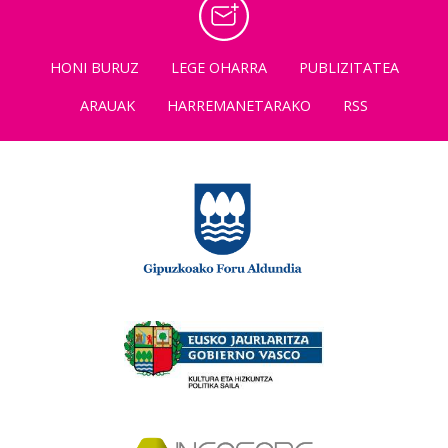
HONI BURUZ
LEGE OHARRA
PUBLIZITATEA
ARAUAK
HARREMANETARAKO
RSS