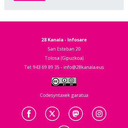
28 Kanala - Infosare
San Esteban 20
Tolosa (Gipuzkoa)
Tel: 943 69 89 35 -
info@28kanala.eus
Codesyntaxek garatua