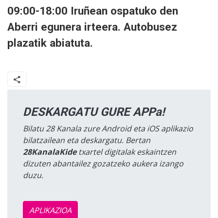
09:00-18:00 Iruñean ospatuko den
Aberri egunera irteera. Autobusez
plazatik abiatuta.
DESKARGATU GURE APPa!
Bilatu 28 Kanala zure Android eta iOS aplikazio
bilatzailean eta deskargatu. Bertan
28KanalaKide
txartel digitalak eskaintzen
dizuten abantailez gozatzeko aukera izango
duzu.
APLIKAZIOA