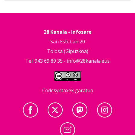
28 Kanala - Infosare
San Esteban 20
Tolosa (Gipuzkoa)
Tel: 943 69 89 35 -
info@28kanala.eus
Codesyntaxek garatua