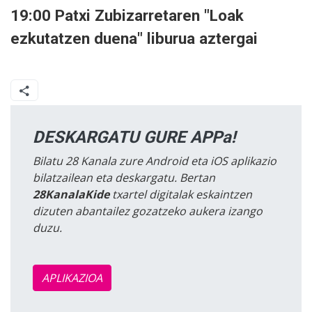
19:00 Patxi Zubizarretaren "Loak
ezkutatzen duena" liburua aztergai
DESKARGATU GURE APPa!
Bilatu 28 Kanala zure Android eta iOS aplikazio
bilatzailean eta deskargatu. Bertan
28KanalaKide
txartel digitalak eskaintzen
dizuten abantailez gozatzeko aukera izango
duzu.
APLIKAZIOA