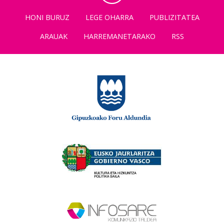
HONI BURUZ
LEGE OHARRA
PUBLIZITATEA
ARAUAK
HARREMANETARAKO
RSS