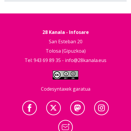
28 Kanala - Infosare
San Esteban 20
Tolosa (Gipuzkoa)
Tel: 943 69 89 35 -
info@28kanala.eus
Codesyntaxek garatua