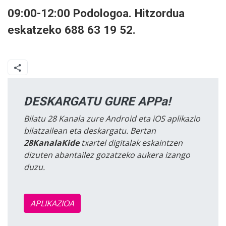
09:00-12:00 Podologoa. Hitzordua
eskatzeko 688 63 19 52.
DESKARGATU GURE APPa!
Bilatu 28 Kanala zure Android eta iOS aplikazio
bilatzailean eta deskargatu. Bertan
28KanalaKide
txartel digitalak eskaintzen
dizuten abantailez gozatzeko aukera izango
duzu.
APLIKAZIOA