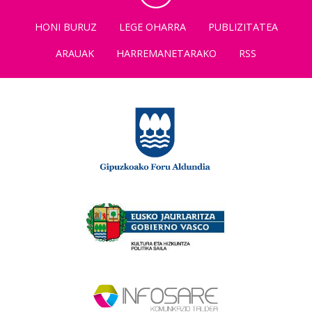
HONI BURUZ
LEGE OHARRA
PUBLIZITATEA
ARAUAK
HARREMANETARAKO
RSS