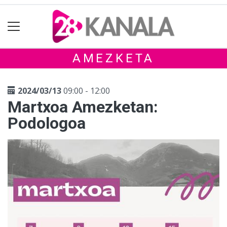
AMEZKETA
2024/03/13
09:00 - 12:00
Martxoa Amezketan:
Podologoa