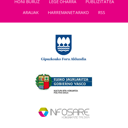
HONI BURUZ
LEGE OHARRA
PUBLIZITATEA
ARAUAK
HARREMANETARAKO
RSS