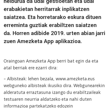
helburua da udal gestioetan eta udal
erabakietan herritarrak inplikatzen
saiatzea. Eta horretarako eskura dituen
erreminta guztiak erabiltzen saiatzen
da. Horren adibide 2019. urten abian jarri
zuen Amezketa App aplikazioa.
Oraingoan Amezketa App berri bat egin da eta
atal berriak ere ezarri dira:
– Albisteak: lehen bezala, www.amezketa.eus
webguneko albisteak ikusiko dira. Webgunearekin
alderatuta erraztasuna izango du erabiltzaileak
testuaren neurria aldatzeko eta nahi duten
informazioa partekatzeko edozein