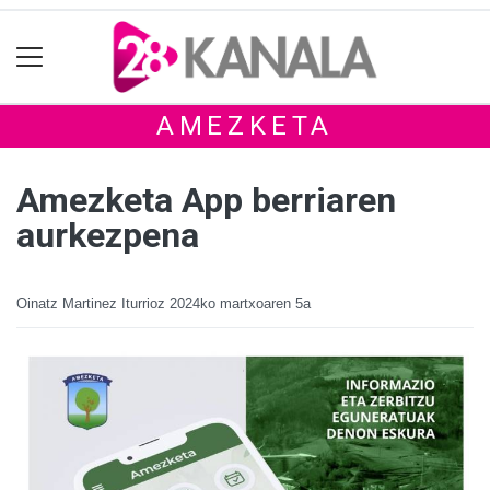
AMEZKETA
Amezketa App berriaren
aurkezpena
Oinatz Martinez Iturrioz
2024ko martxoaren 5a