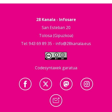
28 Kanala - Infosare
San Esteban 20
Tolosa (Gipuzkoa)
Tel: 943 69 89 35 -
info@28kanala.eus
Codesyntaxek garatua