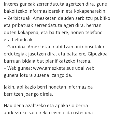
interes guneak zerrendatuta agertzen dira, gune
bakoitzeko informazioarekin eta kokapenarekin.
– Zerbitzuak: Amezketan dauden zerbitzu publiko
eta pribatuak zerrendatuta ageri dira, herrian
duten kokapena, eta baita ere, horien telefono
eta helbideak.
– Garraioa: Amezketan dabiltzan autobusetako
ordutegiak jasotzen dira, eta baita ere, Gipuzkoa
barruan bidaia bat planifikatzeko tresna.
– Web gunea: www.amezketa.eus udal web
gunera lotura zuzena izango da.
Jakin, aplikazio berri honetan informazioa
berritzen joango direla.
Hau dena azaltzeko eta aplikazio berria
aurkezteko saio irekia egingo da osteguna,