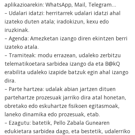
aplikazioarekin: WhatsApp, Mail, Telegram…
– Udalari idatzi: herritarrek udalari idatzi ahal
izateko duten atala; iradokizun, kexu edo
iruzkinak.
– Agenda: Amezketan izango diren ekintzen berri
izateko atala.
– Tramiteak: modu errazean, udaleko zerbitzu
telematikoetara sarbidea izango da eta B@kQ
erabilita udaleko izapide batzuk egin ahal izango
dira.
– Parte hartzea: udalak abian jartzen dituen
partehartze prozesuak jarriko dira atal honetan,
obretako edo eskuhartze fisikoen egitasmoak,
laneko dinamika edo prozesuak, etab.
– Ezagutu: batetik, Pello Zabala Gunearen
edukietara sarbidea dago, eta bestetik, udalerriko