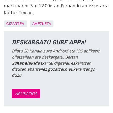
martxoaren 7an 12:00etan Pernando amezketarra
Kultur Etxean.
GIZARTEA
AMEZKETA
DESKARGATU GURE APPa!
Bilatu 28 Kanala zure Android eta iOS aplikazio
bilatzailean eta deskargatu. Bertan
28KanalaKide
txartel digitalak eskaintzen
dizuten abantailez gozatzeko aukera izango
duzu.
APLIKAZIOA