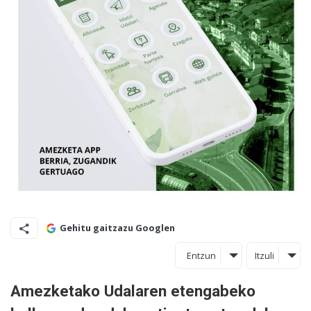
Gehitu gaitzazu Googlen
Entzun
Itzuli
Amezketako Udalaren etengabeko