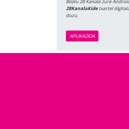
Bilatu 28 Kanala zure Android
28KanalaKide
txartel digita
duzu.
APLIKAZIOA