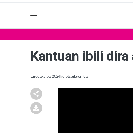
Kantuan ibili dir
Erredakzioa
2024ko otsailaren 5a