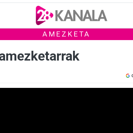
AMEZKETA
a amezketarrak