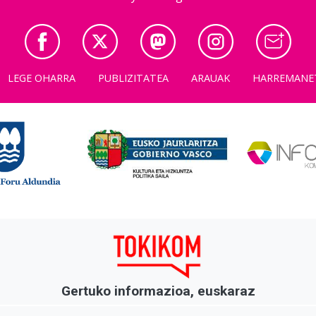
LEGE OHARRA
PUBLIZITATEA
ARAUAK
HARREMANE
Gertuko informazioa, euskaraz