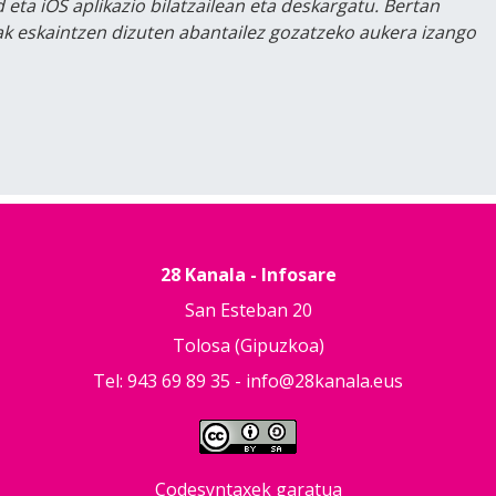
 eta iOS aplikazio bilatzailean eta deskargatu. Bertan
lak eskaintzen dizuten abantailez gozatzeko aukera izango
28 Kanala - Infosare
San Esteban 20
Tolosa (Gipuzkoa)
Tel: 943 69 89 35 -
info@28kanala.eus
Codesyntaxek garatua