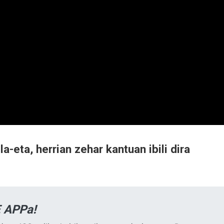
-eta, herrian zehar kantuan ibili dira
 APPa!