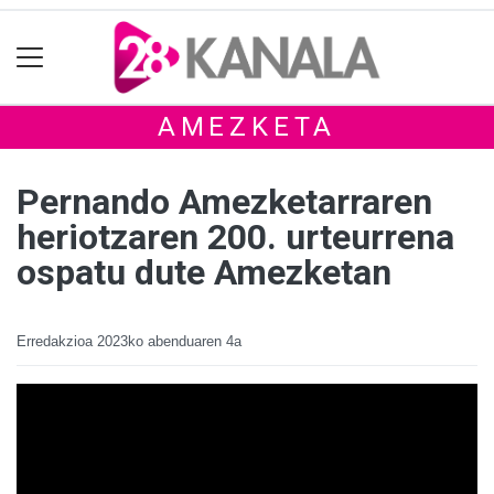
AMEZKETA
Pernando Amezketarraren
heriotzaren 200. urteurrena
ospatu dute Amezketan
Erredakzioa
2023ko abenduaren 4a