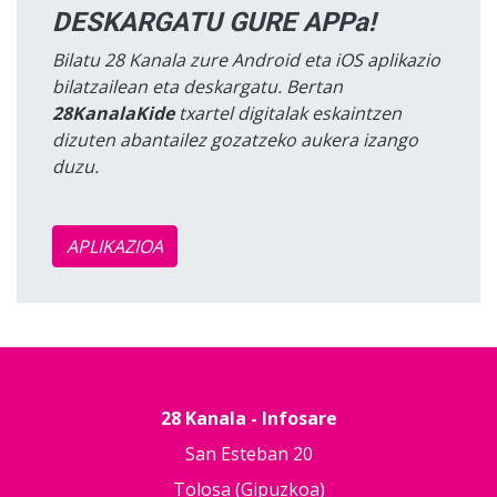
DESKARGATU GURE APPa!
Bilatu 28 Kanala zure Android eta iOS aplikazio
bilatzailean eta deskargatu. Bertan
28KanalaKide
txartel digitalak eskaintzen
dizuten abantailez gozatzeko aukera izango
duzu.
APLIKAZIOA
28 Kanala - Infosare
San Esteban 20
Tolosa (Gipuzkoa)