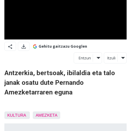
Gehitu gaitzazu Googlen
Entzun
Itzuli
Antzerkia, bertsoak, ibilaldia eta talo
janak osatu dute Pernando
Amezketarraren eguna
KULTURA
AMEZKETA