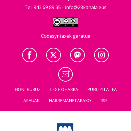
Tel: 943 69 89 35 -
info@28kanala.eus
Codesyntaxek garatua
HONI BURUZ
LEGE OHARRA
PUBLIZITATEA
ARAUAK
HARREMANETARAKO
RSS