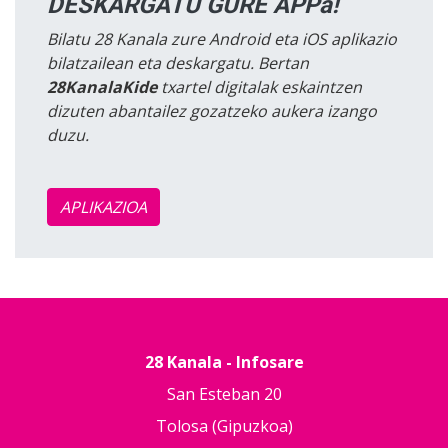
DESKARGATU GURE APPa!
Bilatu 28 Kanala zure Android eta iOS aplikazio
bilatzailean eta deskargatu. Bertan
28KanalaKide
txartel digitalak eskaintzen
dizuten abantailez gozatzeko aukera izango
duzu.
APLIKAZIOA
28 Kanala - Infosare
San Esteban 20
Tolosa (Gipuzkoa)