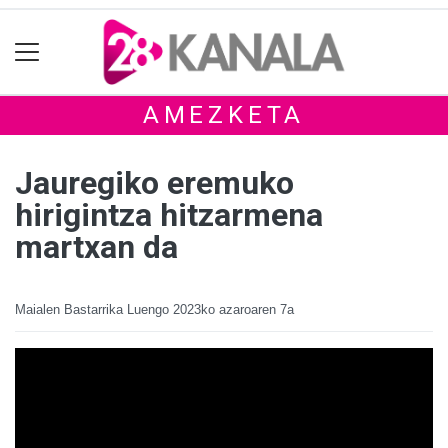
AMEZKETA
Jauregiko eremuko
hirigintza hitzarmena
martxan da
Maialen Bastarrika Luengo
2023ko azaroaren 7a