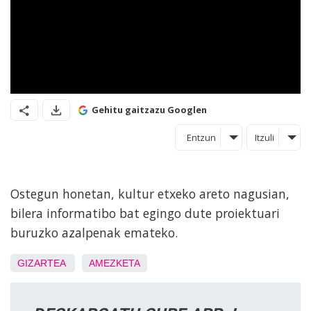
Gehitu gaitzazu Googlen
Entzun
Itzuli
Ostegun honetan, kultur etxeko areto nagusian,
bilera informatibo bat egingo dute proiektuari
buruzko azalpenak emateko.
GIZARTEA
AMEZKETA