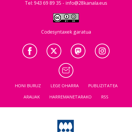
Tel: 943 69 89 35 -
info@28kanala.eus
Codesyntaxek garatua
HONI BURUZ
LEGE OHARRA
PUBLIZITATEA
ARAUAK
HARREMANETARAKO
RSS