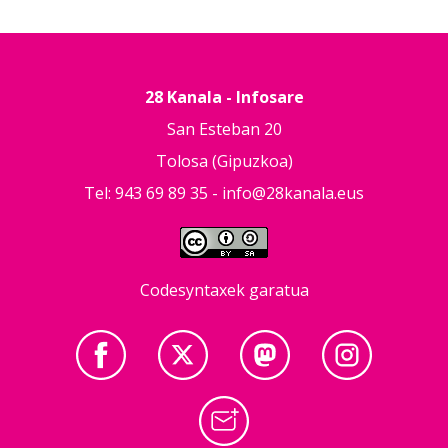
28 Kanala - Infosare
San Esteban 20
Tolosa (Gipuzkoa)
Tel: 943 69 89 35 -
info@28kanala.eus
Codesyntaxek garatua