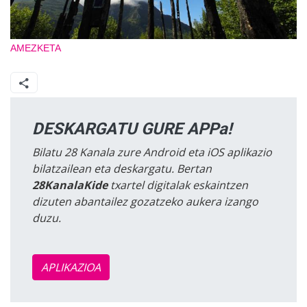
AMEZKETA
DESKARGATU GURE APPa!
Bilatu 28 Kanala zure Android eta iOS aplikazio
bilatzailean eta deskargatu. Bertan
28KanalaKide
txartel digitalak eskaintzen
dizuten abantailez gozatzeko aukera izango
duzu.
APLIKAZIOA