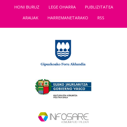
HONI BURUZ
LEGE OHARRA
PUBLIZITATEA
ARAUAK
HARREMANETARAKO
RSS