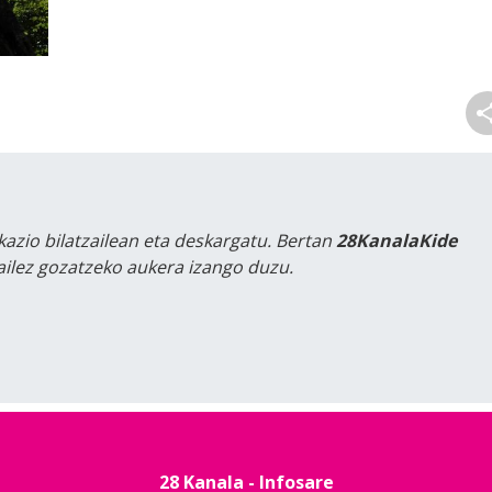
kazio bilatzailean eta deskargatu. Bertan
28KanalaKide
tailez gozatzeko aukera izango duzu.
28 Kanala - Infosare