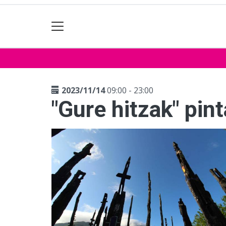
2023/11/14
09:00 - 23:00
"Gure hitzak" pin