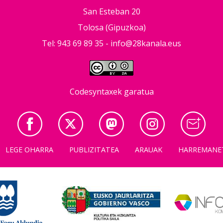
San Esteban 20
Tolosa (Gipuzkoa)
Tel: 943 69 89 35 -
info@28kanala.eus
Codesyntaxek garatua
LEGE OHARRA
PUBLIZITATEA
ARAUAK
HARREMANE