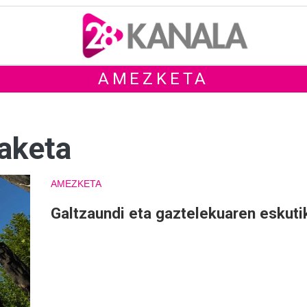
AMEZKETA
taketa
AMEZKETA
Galtzaundi eta gaztelekuaren eskuti