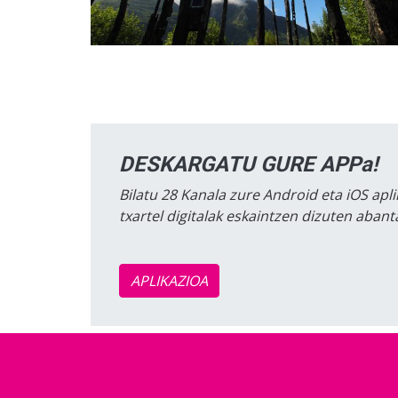
DESKARGATU GURE APPa!
Bilatu 28 Kanala zure Android eta iOS apli
txartel digitalak eskaintzen dizuten aban
APLIKAZIOA