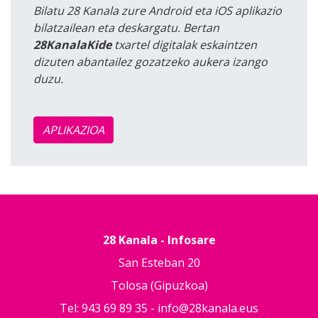
Bilatu 28 Kanala zure Android eta iOS aplikazio
bilatzailean eta deskargatu. Bertan
28KanalaKide
txartel digitalak eskaintzen
dizuten abantailez gozatzeko aukera izango
duzu.
APLIKAZIOA
28 Kanala - Infosare
San Esteban 20
Tolosa (Gipuzkoa)
Tel: 943 69 89 35 -
info@28kanala.eus