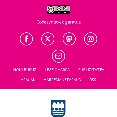
Codesyntaxek garatua
HONI BURUZ
LEGE OHARRA
PUBLIZITATEA
ARAUAK
HARREMANETARAKO
RSS