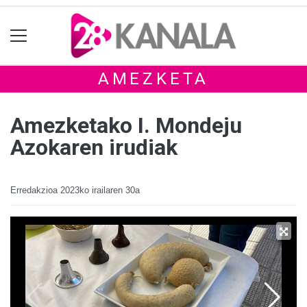
AMEZKETA
Amezketako I. Mondeju
Azokaren irudiak
Erredakzioa
2023ko irailaren 30a