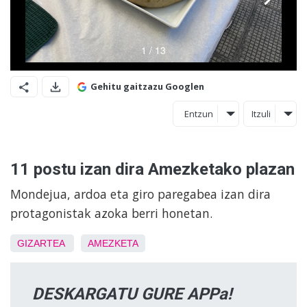
Gehitu gaitzazu Googlen
Entzun
Itzuli
11 postu izan dira Amezketako plazan
Mondejua, ardoa eta giro paregabea izan dira
protagonistak azoka berri honetan.
GIZARTEA
AMEZKETA
DESKARGATU GURE APPa!