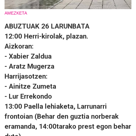
AMEZKETA
ABUZTUAK 26 LARUNBATA
12:00 Herri-kirolak, plazan.
Aizkoran:
- Xabier Zaldua
- Aratz Mugerza
Harrijasotzen:
- Ainitze Zumeta
- Lur Errekondo
13:00 Paella lehiaketa, Larrunarri
frontoian (Behar den guztia norberak
eramanda, 14:00tarako prest egon behar