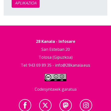
APLIKAZIOA
28 Kanala - Infosare
San Esteban 20
Tolosa (Gipuzkoa)
Tel: 943 69 89 35 -
info@28kanala.eus
Codesyntaxek garatua