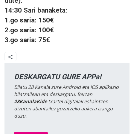
dute).
14:30 Sari banaketa:
1.go saria: 150€
2.go saria: 100€
3.go saria: 75€
DESKARGATU GURE APPa!
Bilatu 28 Kanala zure Android eta iOS aplikazio
bilatzailean eta deskargatu. Bertan
28KanalaKide
txartel digitalak eskaintzen
dizuten abantailez gozatzeko aukera izango
duzu.