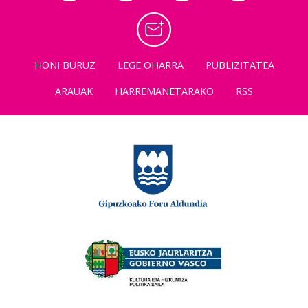
HONI BURUZ
LEGE OHARRA
PUBLIZITATEA
ARAUAK
HARREMANETARAKO
RSS