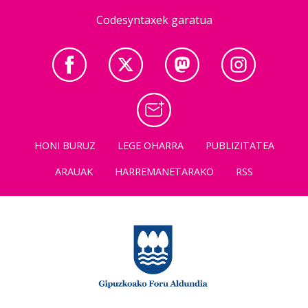
Codesyntaxek garatua
HONI BURUZ
LEGE OHARRA
PUBLIZITATEA
ARAUAK
HARREMANETARAKO
RSS