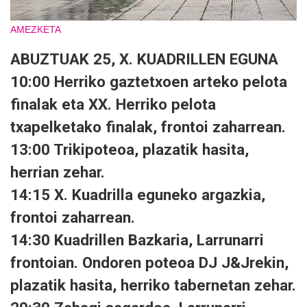
AMEZKETA
ABUZTUAK 25, X. KUADRILLEN EGUNA
10:00 Herriko gaztetxoen arteko pelota
finalak eta XX. Herriko pelota
txapelketako finalak, frontoi zaharrean.
13:00 Trikipoteoa, plazatik hasita,
herrian zehar.
14:15 X. Kuadrilla eguneko argazkia,
frontoi zaharrean.
14:30 Kuadrillen Bazkaria, Larrunarri
frontoian. Ondoren poteoa DJ J&Jrekin,
plazatik hasita, herriko tabernetan zehar.