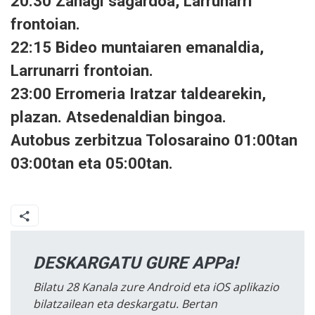
20:30 Zahagi sagardoa, Larrunarri
frontoian.
22:15 Bideo muntaiaren emanaldia,
Larrunarri frontoian.
23:00 Erromeria Iratzar taldearekin,
plazan. Atsedenaldian bingoa.
Autobus zerbitzua Tolosaraino 01:00tan
03:00tan eta 05:00tan.
DESKARGATU GURE APPa!
Bilatu 28 Kanala zure Android eta iOS aplikazio
bilatzailean eta deskargatu. Bertan