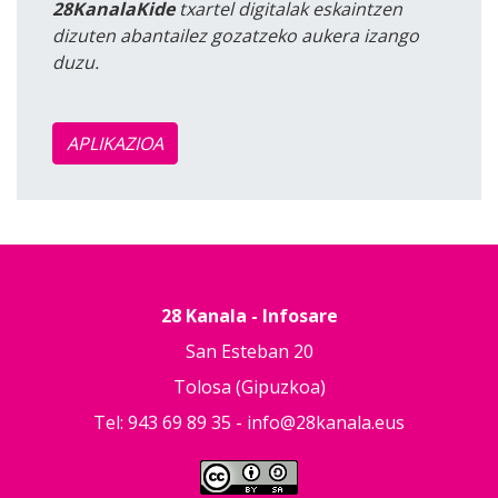
28KanalaKide
txartel digitalak eskaintzen
dizuten abantailez gozatzeko aukera izango
duzu.
APLIKAZIOA
28 Kanala - Infosare
San Esteban 20
Tolosa (Gipuzkoa)
Tel: 943 69 89 35 -
info@28kanala.eus